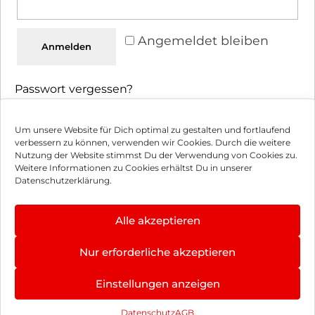
Angemeldet bleiben
Anmelden
Passwort vergessen?
Um unsere Website für Dich optimal zu gestalten und fortlaufend
verbessern zu können, verwenden wir Cookies. Durch die weitere
Nutzung der Website stimmst Du der Verwendung von Cookies zu.
Impressum
Weitere Informationen zu Cookies erhältst Du in unserer
Datenschutzerklärung.
AGB
Datenschutz
Alle akzeptieren
Vertrag widerrufen
Nur erforderliche akzeptieren
Hinweis zur Batterieentsorgung
Einstellungen anzeigen
Newsletter
Datenschutz
AGB