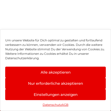
Um unsere Website für Dich optimal zu gestalten und fortlaufend
verbessern zu können, verwenden wir Cookies. Durch die weitere
Nutzung der Website stimmst Du der Verwendung von Cookies zu.
Impressum
Weitere Informationen zu Cookies erhältst Du in unserer
Datenschutzerklärung.
AGB
Datenschutz
Alle akzeptieren
Vertrag widerrufen
Nur erforderliche akzeptieren
Hinweis zur Batterieentsorgung
Einstellungen anzeigen
Newsletter
Datenschutz
AGB
©
2026
, Brodos AG – All Rights Reserved.