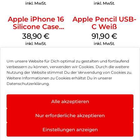
Transparent
inkl. MwSt.
inkl. MwSt.
Apple iPhone 16
Apple Pencil USB-
Silicone Case
C Weiß
MagSafe
38,90
€
91,90
€
Ultramarine
inkl. MwSt.
inkl. MwSt.
Um unsere Website für Dich optimal zu gestalten und fortlaufend
verbessern zu können, verwenden wir Cookies. Durch die weitere
Nutzung der Website stimmst Du der Verwendung von Cookies zu.
Impressum
Weitere Informationen zu Cookies erhältst Du in unserer
Datenschutzerklärung.
AGB
Datenschutz
Alle akzeptieren
Vertrag widerrufen
Nur erforderliche akzeptieren
Hinweis zur Batterieentsorgung
Einstellungen anzeigen
Newsletter