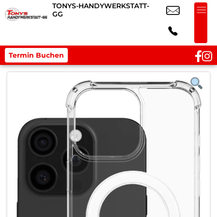
TONYS-HANDYWERKSTATT-
GG
Termin Buchen