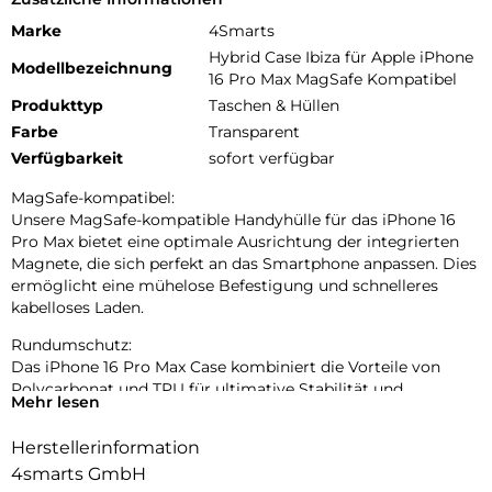
Marke
4Smarts
Hybrid Case Ibiza für Apple iPhone
Modellbezeichnung
16 Pro Max MagSafe Kompatibel
Produkttyp
Taschen & Hüllen
Farbe
Transparent
Verfügbarkeit
sofort verfügbar
MagSafe-kompatibel:
Unsere MagSafe-kompatible Handyhülle für das iPhone 16
Pro Max bietet eine optimale Ausrichtung der integrierten
Magnete, die sich perfekt an das Smartphone anpassen. Dies
ermöglicht eine mühelose Befestigung und schnelleres
kabelloses Laden.
Rundumschutz:
Das iPhone 16 Pro Max Case kombiniert die Vorteile von
Polycarbonat und TPU für ultimative Stabilität und
Mehr lesen
Stoßdämpfung. Das Polycarbonat verleiht der Hülle eine
robuste Struktur und schützt vor Kratzern und Abnutzung,
Herstellerinformation
während das TPU die Fähigkeit besitzt, Stöße effektiv zu
4smarts GmbH
absorbieren und das Handy vor versehentlichen Stürzen zu