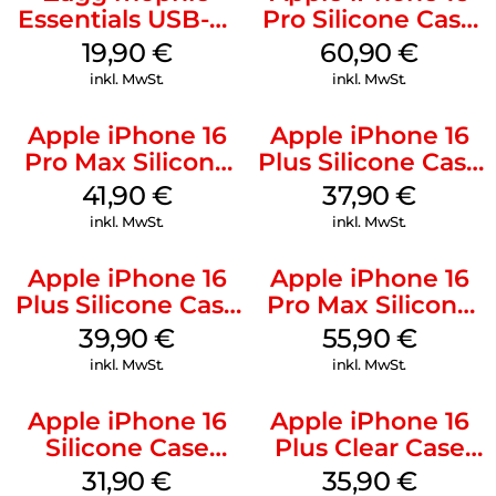
Essentials USB-C-
Pro Silicone Case
20W Charger PD
MagSafe Stone
19,90
€
60,90
€
Weiß
Gray
inkl. MwSt.
inkl. MwSt.
Apple iPhone 16
Apple iPhone 16
Pro Max Silicone
Plus Silicone Case
Case MagSafe
MagSafe Lake
41,90
€
37,90
€
Ultramarine
Green
inkl. MwSt.
inkl. MwSt.
Apple iPhone 16
Apple iPhone 16
Plus Silicone Case
Pro Max Silicone
MagSafe Plum
Case MagSafe
39,90
€
55,90
€
Stone Gray
inkl. MwSt.
inkl. MwSt.
Apple iPhone 16
Apple iPhone 16
Silicone Case
Plus Clear Case
MagSafe Fuchsia
MagSafe
31,90
€
35,90
€