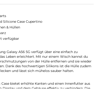
arts
id Silicone Case Cupertino
hen & Hüllen
arz
rt verfügbar
ung Galaxy A56 5G verfügt über eine einfach zu
 das Leben erleichtert. Mit nur einem Wisch kannst du
erschmutzungen von der Hülle entfernen und sie wieder
sen. Dank des hochwertigen Silikons ist die Hülle zudem
ecken und lässt sich mühelos sauber halten.
Case bietet erhöhte Kanten und einen Innenfutter aus
m Display und dem Gehäuse effektiv zu verhindern. Die
 Display vor direktem Kontakt mit Oberflächen und
versehentlichen Stürzen oder Abnutzungen. Das weiche
dafür, dass das Gehäuse des Smartphones geschützt ist