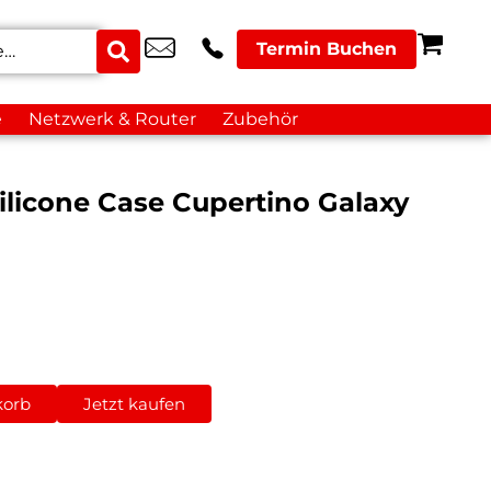
Termin Buchen
e
Netzwerk & Router
Zubehör
ilicone Case Cupertino Galaxy
korb
Jetzt kaufen