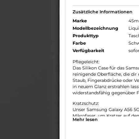
Zusätzliche Informationen
Marke
4Sm
Modellbezeichnung
Liqu
Produkttyp
Tasc
Farbe
Schw
Verfügbarkeit
sofo
Pflegeleicht:
Das Silikon Case für das Sams
reinigende Oberfläche, die dir
Staub, Fingerabdrücke oder V
in neuem Glanz erstrahlen las
widerstandsfähig gegenüber Fl
Kratzschutz:
Unser Samsung Galaxy A56 5G 
Mikrofaser, um Kratzer auf de
Mehr lesen
erhöhten Kanten schützen das
verhindern somit Kratzer bei 
Mikrofaser-Innenfutter sorgt 