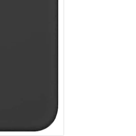
und frei von Kratzern bleibt.
Passgenau & funktional:
Die passgenaue Schutzhülle fü
uneingeschränkten Zugriff auf
sondern überzeugt auch durch
Designs liegt sie angenehm un
erhöht. Mit dieser Hülle kanns
ohne Kompromisse bei Schutz