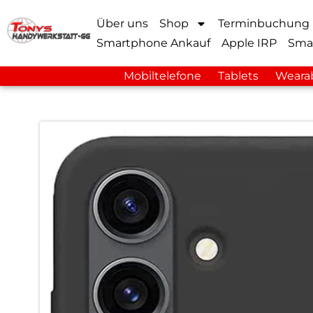
Über uns
Shop
Terminbuchung
Smartphone Ankauf
Apple IRP
Sma
Mobiltelefone
Tablets
Weara