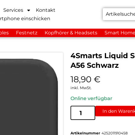
Services
Kontakt
rtphone einschicken
bles
Festnetz
Kopfhörer & Headsets
Smart Hom
4Smarts Liquid S
A56 Schwarz
18,90
€
inkl. MwSt.
Online verfügbar
In den Waren
Artikelnummer
4252011910458