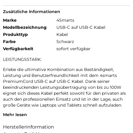
Zusätzliche Informationen
Marke
4Smarts
Modellbezeichnung
USB-C auf USB-C Kabel
Produkttyp
Kabel
Farbe
Schwarz
Verfügbarkeit
sofort verfügbar
LEISTUNGSSTARK:
Erlebe die ultimative Kombination aus Beständigkeit,
Leistung und Benutzerfreundlichkeit mit dem 4smarts
PremiumCord USB-C auf USB-C Kabel. Dank seiner
beeindruckenden Leistungsübertragung von bis zu 100W
eignet sich dieses Kabel perfekt sowohl für den privaten als
auch den professionellen Einsatz und ist in der Lage, auch
große Geräte wie Laptops und Tablets schnell aufzuladen.
Mehr lesen
LANGLEBIG:
Die Verwendung hochwertiger Materialien macht dieses
Herstellerinformation
Kabel zu einem langlebigen Begleiter. Die intelligente