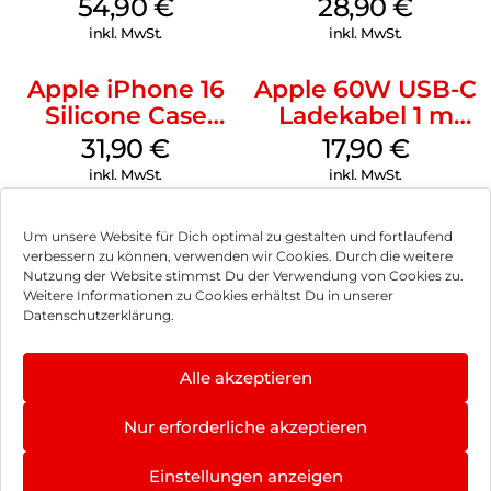
MagSafe Black
MagSafe Black
54,90
€
28,90
€
inkl. MwSt.
inkl. MwSt.
Apple iPhone 16
Apple 60W USB-C
Silicone Case
Ladekabel 1 m
MagSafe Fuchsia
Weiß
31,90
€
17,90
€
inkl. MwSt.
inkl. MwSt.
Um unsere Website für Dich optimal zu gestalten und fortlaufend
verbessern zu können, verwenden wir Cookies. Durch die weitere
Nutzung der Website stimmst Du der Verwendung von Cookies zu.
Impressum
Weitere Informationen zu Cookies erhältst Du in unserer
Datenschutzerklärung.
AGB
Datenschutz
Alle akzeptieren
Vertrag widerrufen
Nur erforderliche akzeptieren
Hinweis zur Batterieentsorgung
Einstellungen anzeigen