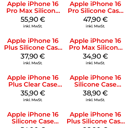
Apple iPhone 16
Apple iPhone 16
Pro Max Silicone
Pro Silicone Case
Case MagSafe
MagSafe Denim
55,90
€
47,90
€
Stone Gray
inkl. MwSt.
inkl. MwSt.
Apple iPhone 16
Apple iPhone 16
Plus Silicone Case
Pro Max Silicone
MagSafe Lake
Case MagSafe
37,90
€
34,90
€
Green
Denim
inkl. MwSt.
inkl. MwSt.
Apple iPhone 16
Apple iPhone 16
Plus Clear Case
Silicone Case
MagSafe
MagSafe
35,90
€
38,90
€
Transparent
Ultramarine
inkl. MwSt.
inkl. MwSt.
Apple iPhone 16
Apple iPhone 16
Silicone Case
Plus Silicone Case