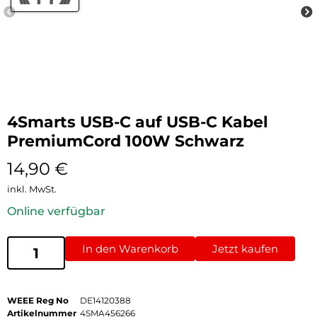
4Smarts USB-C auf USB-C Kabel
PremiumCord 100W Schwarz
14,90
€
inkl. MwSt.
Online verfügbar
In den Warenkorb
Jetzt kaufen
WEEE Reg No
DE14120388
Artikelnummer
4SMA456266