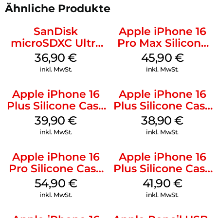
Ähnliche Produkte
SanDisk
Apple iPhone 16
microSDXC Ultra
Pro Max Silicone
128 GB + Adapter
Case MagSafe
36,90
€
45,90
€
Mobile
Ultramarine
inkl. MwSt.
inkl. MwSt.
Apple iPhone 16
Apple iPhone 16
Plus Silicone Case
Plus Silicone Case
MagSafe Plum
MagSafe Denim
39,90
€
38,90
€
inkl. MwSt.
inkl. MwSt.
Apple iPhone 16
Apple iPhone 16
Pro Silicone Case
Plus Silicone Case
MagSafe Black
MagSafe Stone
54,90
€
41,90
€
Gray
inkl. MwSt.
inkl. MwSt.