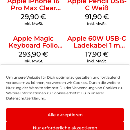
Apple iPhone 16
Apple Pencil USB-
Pro Max Clear
C Weiß
Case MagSafe
29,90
€
91,90
€
Transparent
inkl. MwSt.
inkl. MwSt.
Apple Magic
Apple 60W USB-C
Keyboard Folio
Ladekabel 1 m
iPad 10.9″ (10.Gen.)
Weiß
293,90
€
17,90
€
Weiß
inkl. MwSt.
inkl. MwSt.
Um unsere Website für Dich optimal zu gestalten und fortlaufend
verbessern zu können, verwenden wir Cookies. Durch die weitere
Nutzung der Website stimmst Du der Verwendung von Cookies zu.
Impressum
Weitere Informationen zu Cookies erhältst Du in unserer
Datenschutzerklärung.
AGB
Datenschutz
Alle akzeptieren
Vertrag widerrufen
Nur erforderliche akzeptieren