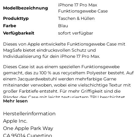
iPhone 17 Pro Max
Modellbezeichnung
Funktionsgewebe Case
Produkttyp
Taschen & Hüllen
Farbe
Blau
Verfügbarkeit
sofort verfügbar
Dieses von Apple entwickelte Funktions­gewebe Case mit
MagSafe bietet eindrucks­vollen Schutz und
Individualisierung für dein iPhone 17 Pro Max.
Dieses Case ist aus einem speziellen Funktions­gewebe
gemacht, das zu 100 % aus recyceltem Polyester besteht. Auf
einem Jacquard­webstuhl werden mehrfarbige Garne
miteinander verwoben, wobei eine vielschichtige Textur mit
großer Farbtiefe entsteht. Für mehr Griffigkeit sind die
Ränder des Case mit leicht texturiertem TPU beschichtet.
Mehr lesen
Die Tasten aus elegantem eloxiertem Aluminium sorgen für
präzises und schnelles Feedback.
Herstellerinformation
Mit zwei Verbindungs­punkten lässt sich dieses Case sicher
Apple Inc.
am Crossbody Band befestigen. So kannst du dein iPhone
One Apple Park Way
entspannt freihändig tragen.
CA 95014 Cupertino