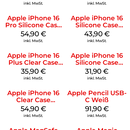
Gray
Ultramarine
inkl. MwSt.
inkl. MwSt.
Apple iPhone 16
Apple iPhone 16
Pro Silicone Case
Silicone Case
MagSafe Black
MagSafe Plum
54,90
€
43,90
€
inkl. MwSt.
inkl. MwSt.
Apple iPhone 16
Apple iPhone 16
Plus Clear Case
Silicone Case
MagSafe
MagSafe Fuchsia
35,90
€
31,90
€
Transparent
inkl. MwSt.
inkl. MwSt.
Apple iPhone 16
Apple Pencil USB-
Clear Case
C Weiß
MagSafe
54,90
€
91,90
€
Transparent
inkl. MwSt.
inkl. MwSt.