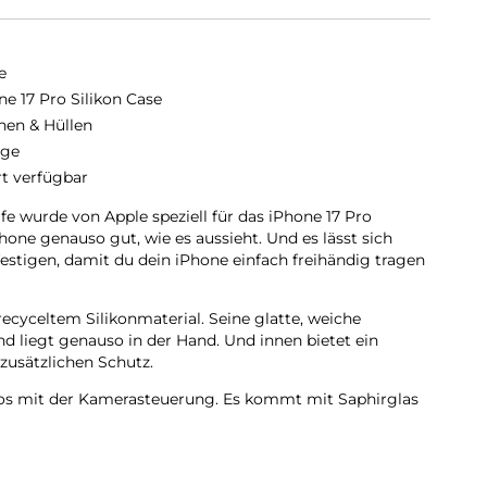
e
ne 17 Pro Silikon Case
hen & Hüllen
nge
rt verfügbar
e wurde von Apple speziell für das iPhone 17 Pro
hone genauso gut, wie es aussieht. Und es lässt sich
stigen, damit du dein iPhone einfach freihändig tragen
ecyceltem Silikon­material. Seine glatte, weiche
nd liegt genauso in der Hand. Und innen bietet ein
zusätzlichen Schutz.
los mit der Kamera­steuerung. Es kommt mit Saphirglas
die die Bewegungen deines Fingers zur Kamerasteuerung
 sich perfekt am iPhone 17 Pro ausrichten, hält das Case