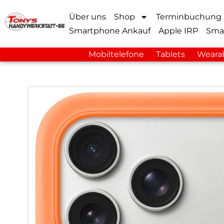
Über uns
Shop
Terminbuchung
Smartphone Ankauf
Apple IRP
Sma
Mobiltelefone
Tablets
Weara