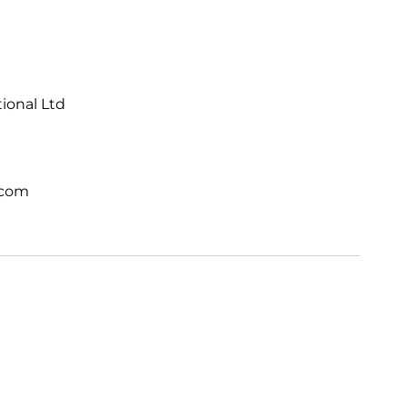
tional Ltd
.com