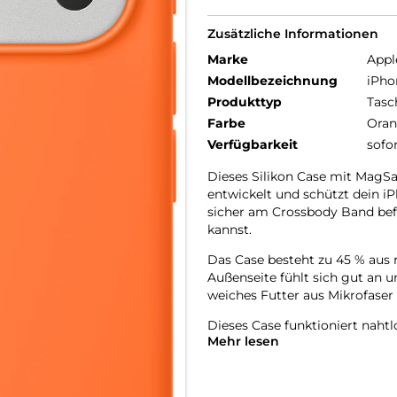
Zusätzliche Informationen
Marke
Appl
Modellbezeichnung
iPho
Produkttyp
Tasc
Farbe
Ora
Verfügbarkeit
sofo
Dieses Silikon Case mit MagSaf
entwickelt und schützt dein iP
sicher am Crossbody Band befe
kannst.
Das Case besteht zu 45 % aus r
Außenseite fühlt sich gut an u
weiches Futter aus Mikrofaser 
Dieses Case funktioniert naht
Mehr lesen
mit einer leitenden Schicht, 
überträgt.
Mit integrierten Magneten, die