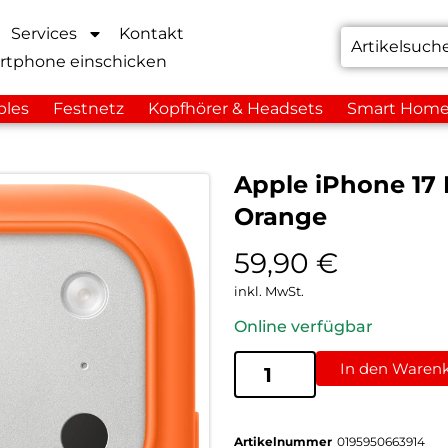
Services
Kontakt
rtphone einschicken
bles
Festnetz
Kopfhörer & Headsets
Smart Hom
Apple iPhone 17 
Orange
59,90
€
inkl. MwSt.
Online verfügbar
In den Waren
Artikelnummer
0195950663914