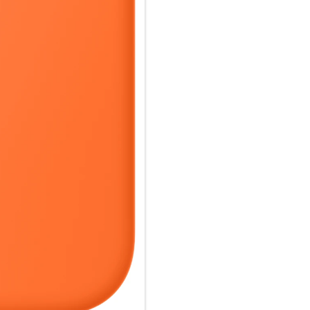
ganz einfach und sorgt für sch
einfach im Case und docke dei
oder Qi zertifiziertes Ladegerät
Wie jedes von Apple entwickel
Fertigungs­prozesses Tausende
aus, sondern ist auch dafür ge
schützen.