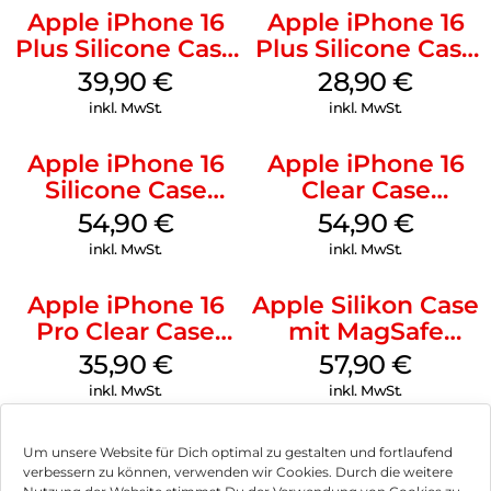
Apple iPhone 16
Apple iPhone 16
Plus Silicone Case
Plus Silicone Case
MagSafe Plum
MagSafe Black
39,90
€
28,90
€
inkl. MwSt.
inkl. MwSt.
Apple iPhone 16
Apple iPhone 16
Silicone Case
Clear Case
MagSafe Black
MagSafe
54,90
€
54,90
€
Transparent
inkl. MwSt.
inkl. MwSt.
Apple iPhone 16
Apple Silikon Case
Pro Clear Case
mit MagSafe
MagSafe
iPhone 14 Pro
35,90
€
57,90
€
Transparent
(PRODUCT)RED
inkl. MwSt.
inkl. MwSt.
Um unsere Website für Dich optimal zu gestalten und fortlaufend
verbessern zu können, verwenden wir Cookies. Durch die weitere