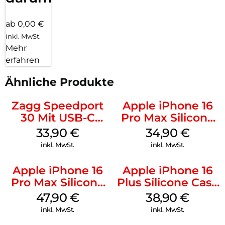
ab 0,00 €
inkl. MwSt.
Mehr
erfahren
Ähnliche Produkte
Zagg Speedport
Apple iPhone 16
30 Mit USB-C
Pro Max Silicone
Kabel Weiß
Case MagSafe
33,90
€
34,90
€
Denim
inkl. MwSt.
inkl. MwSt.
Apple iPhone 16
Apple iPhone 16
Pro Max Silicone
Plus Silicone Case
Case MagSafe
MagSafe Denim
47,90
€
38,90
€
Black
inkl. MwSt.
inkl. MwSt.