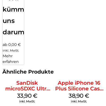
kümmern
uns
darum!
ab 0,00 €
inkl. MwSt.
Mehr
erfahren
Ähnliche Produkte
SanDisk
Apple iPhone 16
microSDXC Ultra
Plus Silicone Case
128 GB + Adapter
MagSafe Denim
33,90
€
38,90
€
Mobile
inkl. MwSt.
inkl. MwSt.