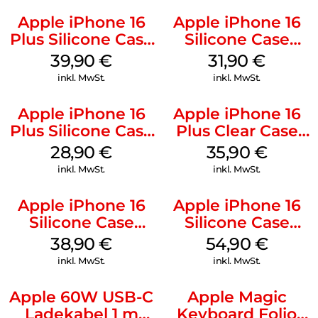
Apple iPhone 16
Apple iPhone 16
Plus Silicone Case
Silicone Case
MagSafe Plum
MagSafe Fuchsia
39,90
€
31,90
€
inkl. MwSt.
inkl. MwSt.
Apple iPhone 16
Apple iPhone 16
Plus Silicone Case
Plus Clear Case
MagSafe Black
MagSafe
28,90
€
35,90
€
Transparent
inkl. MwSt.
inkl. MwSt.
Apple iPhone 16
Apple iPhone 16
Silicone Case
Silicone Case
MagSafe
MagSafe Lake
38,90
€
54,90
€
Ultramarine
Green
inkl. MwSt.
inkl. MwSt.
Apple 60W USB-C
Apple Magic
Ladekabel 1 m
Keyboard Folio