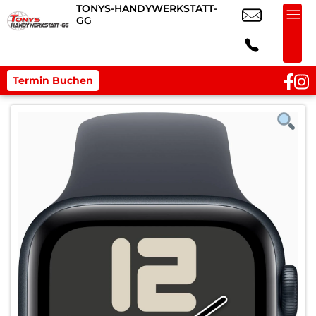
TONYS-HANDYWERKSTATT-
GG
Termin Buchen