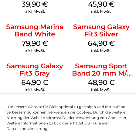
M/L Galaxy
S/M Galaxy
39,90
€
45,90
€
Watch7 Silver
Watch7 Cream
inkl. MwSt.
inkl. MwSt.
Samsung Marine
Samsung Galaxy
Band White
Fit3 Silver
79,90
€
64,90
€
inkl. MwSt.
inkl. MwSt.
Samsung Galaxy
Samsung Sport
Fit3 Gray
Band 20 mm M/L
Galaxy Watch
64,90
€
48,90
€
Series Silber
inkl. MwSt.
inkl. MwSt.
Um unsere Website für Dich optimal zu gestalten und fortlaufend
verbessern zu können, verwenden wir Cookies. Durch die weitere
Nutzung der Website stimmst Du der Verwendung von Cookies zu.
Impressum
Weitere Informationen zu Cookies erhältst Du in unserer
Datenschutzerklärung.
AGB