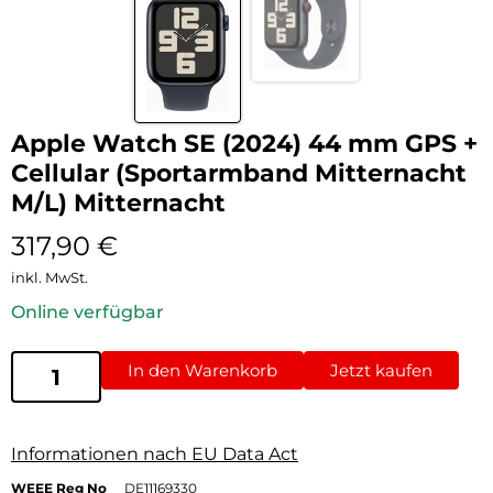
Apple Watch SE (2024) 44 mm GPS +
Cellular (Sportarmband Mitternacht
M/L) Mitternacht
317,90
€
inkl. MwSt.
Online verfügbar
In den Warenkorb
Jetzt kaufen
Informationen nach EU Data Act
WEEE Reg No
DE11169330