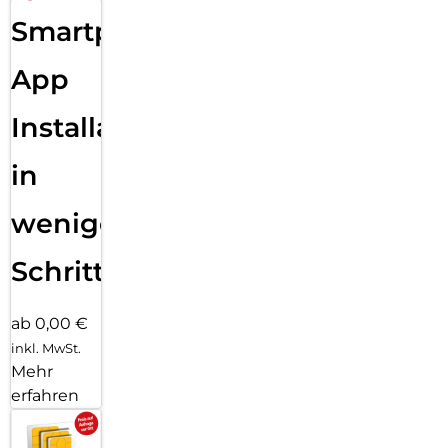
Sende eine Textnachricht, ruf jemanden an, lade Musik und
Smartphone
Podcasts und kontaktiere den Notruf – alles ohne dein
iPhone. Und jetzt bist du mit schnellem 5G unterwegs noch
besser verbunden.
App
Installation
in
wenigen
Schritten
ab 0,00 €
inkl. MwSt.
Mehr
erfahren