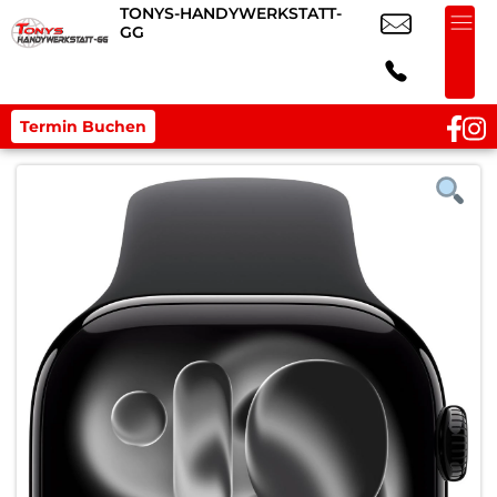
TONYS-HANDYWERKSTATT-
GG
Termin Buchen