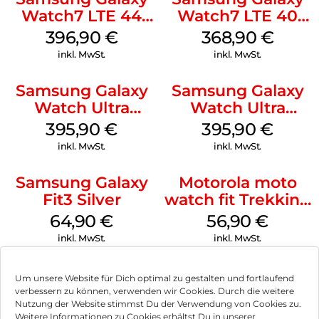
Watch7 LTE 44
Watch7 LTE 40
mm Green
mm Cream
396,90
€
368,90
€
inkl. MwSt.
inkl. MwSt.
Samsung Galaxy
Samsung Galaxy
Watch Ultra
Watch Ultra
Titanium White
Titanium Gray
395,90
€
395,90
€
inkl. MwSt.
inkl. MwSt.
Samsung Galaxy
Motorola moto
Fit3 Silver
watch fit Trekking
Green
64,90
€
56,90
€
inkl. MwSt.
inkl. MwSt.
Um unsere Website für Dich optimal zu gestalten und fortlaufend
verbessern zu können, verwenden wir Cookies. Durch die weitere
Nutzung der Website stimmst Du der Verwendung von Cookies zu.
Impressum
Weitere Informationen zu Cookies erhältst Du in unserer