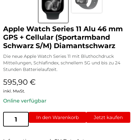
Apple Watch Series 11 Alu 46 mm
GPS + Cellular (Sportarmband
Schwarz S/M) Diamantschwarz
Die neue Apple Watch Series 11 mit Bluthochdruck
Mitteilungen, Schlafindex, schnellem 5G und bis zu 24
Stunden Batterielaufzeit.
595,90
€
inkl. MwSt.
Online verfügbar
In den Warenkorb
Jetzt kaufen