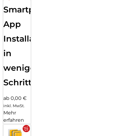
Sende eine Textnachricht, ruf jemanden an, lade Musik und
Smartphone
Podcasts und kontaktiere den Notruf – alles ohne dein
iPhone. Und jetzt bist du mit schnellem 5G unterwegs noch
besser verbunden.
App
Installation
in
wenigen
Schritten
ab 0,00 €
inkl. MwSt.
Mehr
erfahren