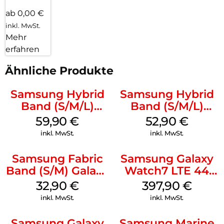
ab 0,00 €
inkl. MwSt.
Mehr
erfahren
Ähnliche Produkte
Samsung Hybrid
Samsung Hybrid
Band (S/M/L)
Band (S/M/L)
Galaxy
Galaxy
59,90
€
52,90
€
Watch8/Watch8
Watch8/Watch8
inkl. MwSt.
inkl. MwSt.
Classic Blue
Classic White
Samsung Fabric
Samsung Galaxy
Band (S/M) Galaxy
Watch7 LTE 44
Watch8/Watch8
mm Green
32,90
€
397,90
€
Classic Red
inkl. MwSt.
inkl. MwSt.
Samsung Galaxy
Samsung Marine