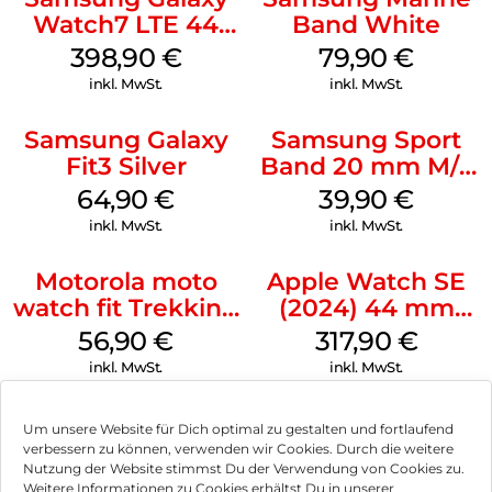
Watch7 LTE 44
Band White
mm Silver
398,90
€
79,90
€
inkl. MwSt.
inkl. MwSt.
Samsung Galaxy
Samsung Sport
Fit3 Silver
Band 20 mm M/L
Galaxy Watch4
64,90
€
39,90
€
Serie Graphite
inkl. MwSt.
inkl. MwSt.
Motorola moto
Apple Watch SE
watch fit Trekking
(2024) 44 mm
Green
GPS + Cellular
56,90
€
317,90
€
(Sportarmband
inkl. MwSt.
inkl. MwSt.
Mitternacht M/L)
Mitternacht
Um unsere Website für Dich optimal zu gestalten und fortlaufend
verbessern zu können, verwenden wir Cookies. Durch die weitere
Nutzung der Website stimmst Du der Verwendung von Cookies zu.
Impressum
Weitere Informationen zu Cookies erhältst Du in unserer