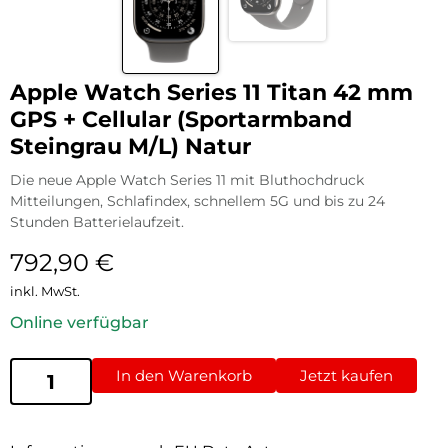
Apple Watch Series 11 Titan 42 mm
GPS + Cellular (Sportarmband
Steingrau M/L) Natur
Die neue Apple Watch Series 11 mit Bluthochdruck
Mitteilungen, Schlafindex, schnellem 5G und bis zu 24
Stunden Batterielaufzeit.
792,90
€
inkl. MwSt.
Online verfügbar
In den Warenkorb
Jetzt kaufen