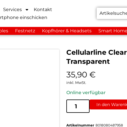
Services
Kontakt
rtphone einschicken
bles
Festnetz
Kopfhörer & Headsets
Smart Hom
Cellularline Cle
Transparent
35,90
€
inkl. MwSt.
Online verfügbar
In den Waren
Artikelnummer
8018080487958