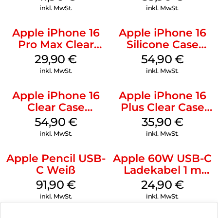
Ultramarine
Gray
inkl. MwSt.
inkl. MwSt.
Apple iPhone 16
Apple iPhone 16
Pro Max Clear
Silicone Case
Case MagSafe
MagSafe Lake
29,90
€
54,90
€
Transparent
Green
inkl. MwSt.
inkl. MwSt.
Apple iPhone 16
Apple iPhone 16
Clear Case
Plus Clear Case
MagSafe
MagSafe
54,90
€
35,90
€
Transparent
Transparent
inkl. MwSt.
inkl. MwSt.
Apple Pencil USB-
Apple 60W USB-C
C Weiß
Ladekabel 1 m
Weiß
91,90
€
24,90
€
inkl. MwSt.
inkl. MwSt.