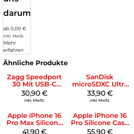
darum!
ab 0,00 €
inkl. MwSt.
Mehr
erfahren
Ähnliche Produkte
Zagg Speedport
SanDisk
30 Mit USB-C
microSDXC Ultra
Kabel Weiß
128 GB + Adapter
30,90
€
33,90
€
Mobile
inkl. MwSt.
inkl. MwSt.
Apple iPhone 16
Apple iPhone 16
Pro Max Silicone
Pro Silicone Case
Case MagSafe
MagSafe Stone
41,90
€
55,90
€