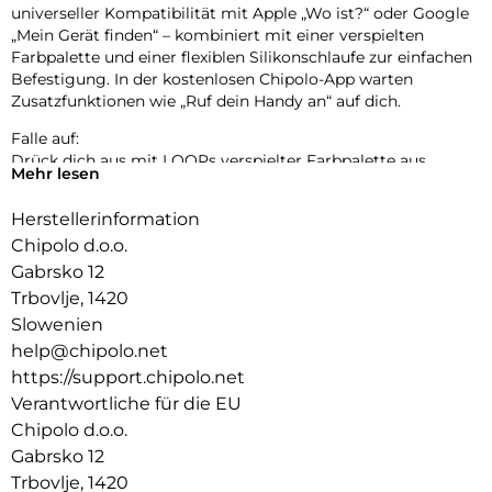
universeller Kompatibilität mit Apple „Wo ist?“ oder Google
„Mein Gerät finden“ – kombiniert mit einer verspielten
Farbpalette und einer flexiblen Silikonschlaufe zur einfachen
Befestigung. In der kostenlosen Chipolo-App warten
Zusatzfunktionen wie „Ruf dein Handy an“ auf dich.
Falle auf:
Drück dich aus mit LOOPs verspielter Farbpalette aus
Mehr lesen
Pastell- und klassischen Tönen. Bereit, deinen Stil überallhin
zu begleiten.
Herstellerinformation
Einfach aufladen:
Chipolo d.o.o.
LOOP wurde für deinen Komfort und mit Rücksicht auf den
Gabrsko 12
Planeten entwickelt – langlebig, nachhaltig und bereit, dein
Trbovlje, 1420
neuer Lieblingsbegleiter zu werden.
Slowenien
Leicht zu hören, leicht zu finden:
help@chipolo.net
Verlegte Gegenstände wiederzufinden sollte einfach sein.
https://support.chipolo.net
Der extra laute Ton und die erweiterte Reichweite von LOOP
Verantwortliche für die EU
führen dich in wenigen Sekunden zu deinen wichtigsten
Chipolo d.o.o.
Sachen.
Gabrsko 12
Kraft auf Knopfdruck:
Trbovlje, 1420