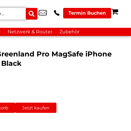
Termin Buchen
e
Netzwerk & Router
Zubehör
reenland Pro MagSafe iPhone
 Black
korb
Jetzt kaufen