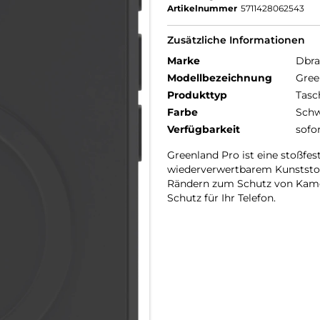
Artikelnummer
5711428062543
Zusätzliche Informationen
Marke
Dbr
Modellbezeichnung
Gree
Produkttyp
Tasc
Farbe
Schw
Verfügbarkeit
sofo
Greenland Pro ist eine stoßfes
wiederverwertbarem Kunststoff
Rändern zum Schutz von Kame
Schutz für Ihr Telefon.