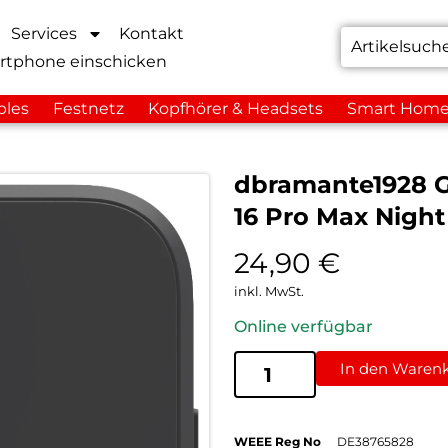
Services
Kontakt
rtphone einschicken
bles
Festnetz
Kopfhörer & Headsets
Smart Hom
dbramante1928 G
16 Pro Max Night
24,90
€
inkl. MwSt.
Online verfügbar
In den Waren
WEEE Reg No
DE38765828