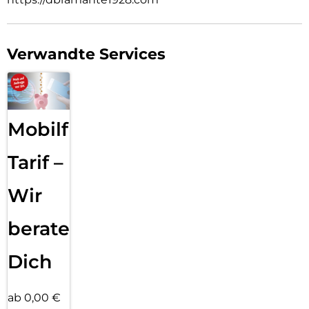
SIE VERTRAUEN D3O
D3O produziert den weltbesten Schutz für Menschen und
ihre Dinge, vom Alltäglichen bis zum Außergewöhnlichen:
lebensrettender Kopfschutz für das Militär, passgenauer
Verwandte Services
Schutz für Motorradfahrer, klassenbester Schutz für
Mountainbiker auf den härtesten Abfahrten, zuverlässiger
Aufprallschutz für Ihr Handy … und vieles mehr.
4m Aufprallschutz
Mobilfunk
Dieses extrem schlanke Gehäuse, das Stürze aus bis zu 4
Metern Höhe übersteht, bietet maximalen Schutz, ohne
dabei zu dick aufzutragen.
Tarif –
MagSafe-Integration
Wir
Integrierter MagSafe-Magnet, der nicht nur nahtloses
kabelloses Laden und volle Kompatibilität mit MagSafe-
Zubehör ermöglicht, sondern auch einen verstellbaren
beraten
Ständer, der sowohl horizontale als auch vertikale
Blickwinkel unterstützt.
Dich
ab 0,00 €