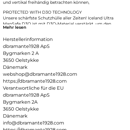
und vertikal freihändig betrachten können,
PROTECTED WITH D3O TECHNOLOGY
Unsere schärfste Schutzhülle aller Zeiten! Iceland Ultra
MagSafe D3O ist mit D3O-Material verstärkt, um den
Mehr lesen
dünnsten und fortschrittlichsten Aufprallschutz und die
beste Stoßdämpfung zu bieten – nichts schützt besser als
Herstellerinformation
D3O.
dbramante1928 ApS
D3O ist das weltweit führende Unternehmen für
Bygmarken 2 A
Aufprallschutz und wird von Profisportlern, Soldaten und
3650 Oelstykke
Motorradfahrern verwendet, um sie zu schützen – wenn sie
Dänemark
D3O vertrauen, können Sie das auch.
webshop@dbramante1928.com
Aufprallschutz
https://dbramante1928.com
Das nicht künstliche intelligente Material versteift sich, um
Verantwortliche für die EU
hohe Aufprallenergien abzubauen und
dbramante1928 ApS
Verletzungen/Beschädigungen zu mindern.
Bygmarken 2A
Schockabsorption
3650 Oelstykke
Das intelligente, nicht künstliche Material versteift sich, um
Dänemark
Stöße zu absorbieren, Ermüdung zu minimieren und den
info@dbramante1928.com
Komfort zu erhöhen.
https://dbramante1928.com