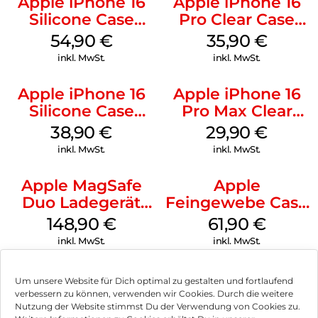
Apple iPhone 16
Apple iPhone 16
Silicone Case
Pro Clear Case
MagSafe Lake
MagSafe
54,90
€
35,90
€
Green
Transparent
inkl. MwSt.
inkl. MwSt.
Apple iPhone 16
Apple iPhone 16
Silicone Case
Pro Max Clear
MagSafe
Case MagSafe
38,90
€
29,90
€
Ultramarine
Transparent
inkl. MwSt.
inkl. MwSt.
Apple MagSafe
Apple
Duo Ladegerät
Feingewebe Case
Weiß
iPhone 15 Pro
148,90
€
61,90
€
MagSafe Schwarz
inkl. MwSt.
inkl. MwSt.
Um unsere Website für Dich optimal zu gestalten und fortlaufend
verbessern zu können, verwenden wir Cookies. Durch die weitere
Nutzung der Website stimmst Du der Verwendung von Cookies zu.