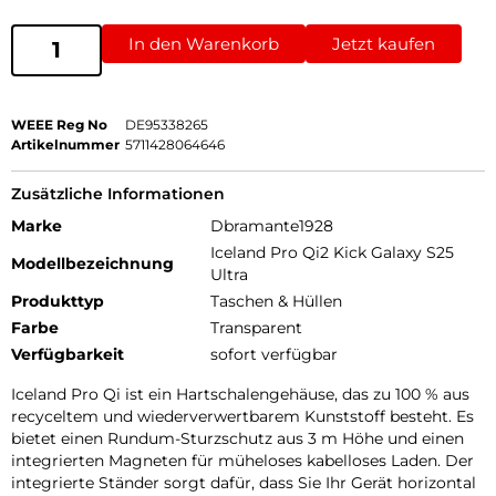
In den Warenkorb
Jetzt kaufen
WEEE Reg No
DE95338265
Artikelnummer
5711428064646
Zusätzliche Informationen
Marke
Dbramante1928
Iceland Pro Qi2 Kick Galaxy S25
Modellbezeichnung
Ultra
Produkttyp
Taschen & Hüllen
Farbe
Transparent
Verfügbarkeit
sofort verfügbar
Iceland Pro Qi ist ein Hartschalengehäuse, das zu 100 % aus
recyceltem und wiederverwertbarem Kunststoff besteht. Es
bietet einen Rundum-Sturzschutz aus 3 m Höhe und einen
integrierten Magneten für müheloses kabelloses Laden. Der
integrierte Ständer sorgt dafür, dass Sie Ihr Gerät horizontal