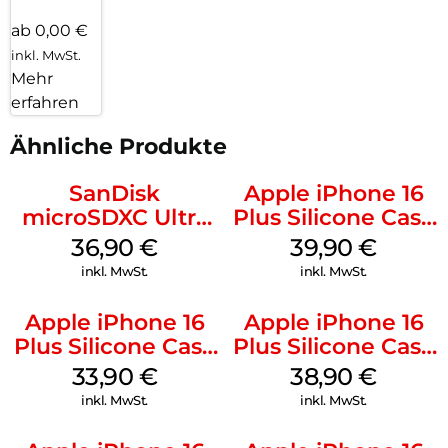
ab 0,00 €
inkl. MwSt.
Mehr
erfahren
Ähnliche Produkte
SanDisk
Apple iPhone 16
microSDXC Ultra
Plus Silicone Case
128 GB + Adapter
MagSafe Plum
36,90
€
39,90
€
Mobile
inkl. MwSt.
inkl. MwSt.
Apple iPhone 16
Apple iPhone 16
Plus Silicone Case
Plus Silicone Case
MagSafe Lake
MagSafe Denim
33,90
€
38,90
€
Green
inkl. MwSt.
inkl. MwSt.