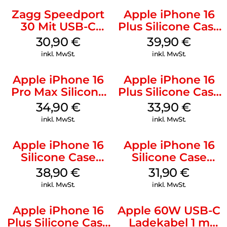
Zagg Speedport
Apple iPhone 16
30 Mit USB-C
Plus Silicone Case
Kabel Weiß
MagSafe Plum
30,90
€
39,90
€
inkl. MwSt.
inkl. MwSt.
Apple iPhone 16
Apple iPhone 16
Pro Max Silicone
Plus Silicone Case
Case MagSafe
MagSafe Lake
34,90
€
33,90
€
Denim
Green
inkl. MwSt.
inkl. MwSt.
Apple iPhone 16
Apple iPhone 16
Silicone Case
Silicone Case
MagSafe
MagSafe Fuchsia
38,90
€
31,90
€
Ultramarine
inkl. MwSt.
inkl. MwSt.
Apple iPhone 16
Apple 60W USB-C
Plus Silicone Case
Ladekabel 1 m