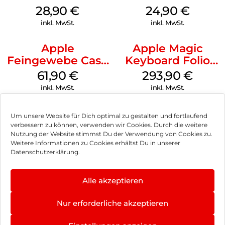
MagSafe Black
Weiß
28,90
€
24,90
€
inkl. MwSt.
inkl. MwSt.
Apple
Apple Magic
Feingewebe Case
Keyboard Folio
iPhone 15 Pro
iPad 10.9″ (10.Gen.)
61,90
€
293,90
€
MagSafe Schwarz
Weiß
inkl. MwSt.
inkl. MwSt.
Um unsere Website für Dich optimal zu gestalten und fortlaufend
verbessern zu können, verwenden wir Cookies. Durch die weitere
Nutzung der Website stimmst Du der Verwendung von Cookies zu.
Impressum
Weitere Informationen zu Cookies erhältst Du in unserer
Datenschutzerklärung.
AGB
Datenschutz
Alle akzeptieren
Vertrag widerrufen
Nur erforderliche akzeptieren
Hinweis zur Batterieentsorgung