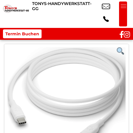
TONYS-HANDYWERKSTATT-
GG
Termin Buchen