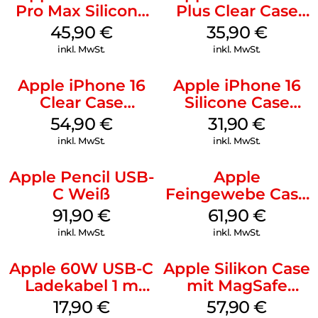
Pro Max Silicone
Plus Clear Case
Case MagSafe
MagSafe
45,90
€
35,90
€
Ultramarine
Transparent
inkl. MwSt.
inkl. MwSt.
Apple iPhone 16
Apple iPhone 16
Clear Case
Silicone Case
MagSafe
MagSafe Fuchsia
54,90
€
31,90
€
Transparent
inkl. MwSt.
inkl. MwSt.
Apple Pencil USB-
Apple
C Weiß
Feingewebe Case
iPhone 15 Pro
91,90
€
61,90
€
MagSafe Schwarz
inkl. MwSt.
inkl. MwSt.
Apple 60W USB-C
Apple Silikon Case
Ladekabel 1 m
mit MagSafe
Weiß
iPhone 14 Pro
17,90
€
57,90
€