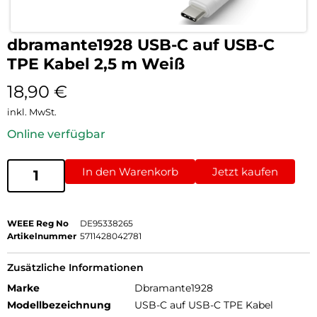
dbramante1928 USB-C auf USB-C
TPE Kabel 2,5 m Weiß
18,90
€
inkl. MwSt.
Online verfügbar
In den Warenkorb
Jetzt kaufen
WEEE Reg No
DE95338265
Artikelnummer
5711428042781
Zusätzliche Informationen
Marke
Dbramante1928
Modellbezeichnung
USB-C auf USB-C TPE Kabel