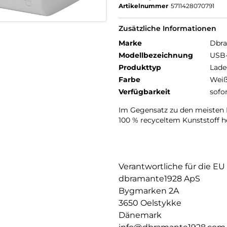
Artikelnummer
5711428070791
Zusätzliche Informationen
Marke
Dbr
Modellbezeichnung
USB-
Produkttyp
Lade
Farbe
Wei
Verfügbarkeit
sofo
Im Gegensatz zu den meisten 
100 % recyceltem Kunststoff he
Verantwortliche für die EU
dbramante1928 ApS
Bygmarken 2A
3650 Oelstykke
Dänemark