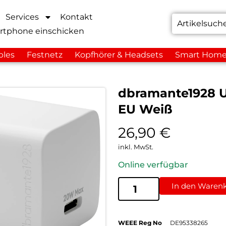
Services
Kontakt
rtphone einschicken
bles
Festnetz
Kopfhörer & Headsets
Smart Hom
dbramante1928 U
EU Weiß
26,90
€
inkl. MwSt.
Online verfügbar
In den Waren
WEEE Reg No
DE95338265