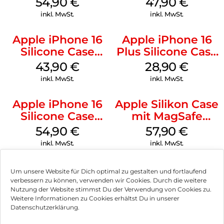
54,90
€
47,90
€
Black
inkl. MwSt.
inkl. MwSt.
Apple iPhone 16
Apple iPhone 16
Silicone Case
Plus Silicone Case
MagSafe Plum
MagSafe Black
43,90
€
28,90
€
inkl. MwSt.
inkl. MwSt.
Apple iPhone 16
Apple Silikon Case
Silicone Case
mit MagSafe
MagSafe Lake
iPhone 14 Pro
54,90
€
57,90
€
Green
(PRODUCT)RED
inkl. MwSt.
inkl. MwSt.
Um unsere Website für Dich optimal zu gestalten und fortlaufend
verbessern zu können, verwenden wir Cookies. Durch die weitere
Nutzung der Website stimmst Du der Verwendung von Cookies zu.
Impressum
Weitere Informationen zu Cookies erhältst Du in unserer
Datenschutzerklärung.
AGB