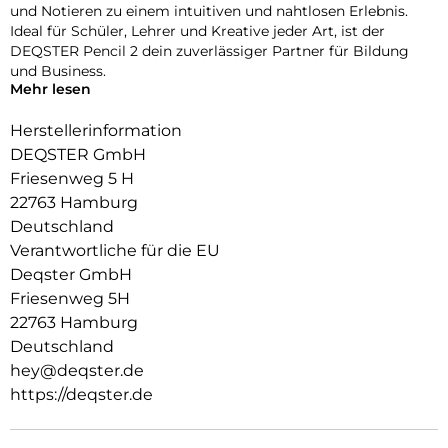
und Notieren zu einem intuitiven und nahtlosen Erlebnis.
Ideal für Schüler, Lehrer und Kreative jeder Art, ist der
DEQSTER Pencil 2 dein zuverlässiger Partner für Bildung
und Business.
Mehr lesen
Stil trifft auf Komfort
Herstellerinformation
Ein Tool, das so gut aussieht, wie es funktioniert.
DEQSTER GmbH
Mit seinem stilvollen und ergonomischen Design bietet der
Friesenweg 5 H
DEQSTER Pencil 2 ein Schreib- und Zeichenerlebnis, das
22763 Hamburg
sowohl ästhetisch ansprechend als auch komfortabel ist.
Deutschland
Hochwertig und Robust
Verantwortliche für die EU
Deqster GmbH
Gebaut, um zu halten.
Friesenweg 5H
Der DEQSTER Pencil 2 besteht aus robustem Aluminium,
22763 Hamburg
das ihm Langlebigkeit und ein Premium-Gefühl verleiht.
Deutschland
Investiere in Qualität, die über Jahre hinweg hält.
hey@deqster.de
Einfache Verbindung
https://deqster.de
Kein Pairing, kein Stress.