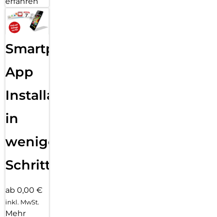
erfahren
Ein Hauch von Eleganz
Ein Stift, der auffällt.
Mit seiner spacegrauen Farbe und dem maximalen Gewicht
Smartphone
von 16 Gramm ist der DEQSTER Pencil 2 ein stilvoller und
komfortabler Begleiter.
App
HOHE PRÄZISION
Installation
Genaue Kontrolle über jede Linie
Die ultrafeine Spitze garantiert, dass jede gezogene Linie und
in
jeder geschriebene Buchstabe genau dort landet, wo er sein
soll. Keine Verzögerungen, keine Aussetzer, keine Kratzer.
wenigen
Freiheit zum Zeichnen
Kreativität, die nicht eingeschränkt wird.
Schritten
Mit der Unterstützung der Tilt-Funktion und der
Handballenerkennung (Palm Rejection) kannst du genau so
ab 0,00 €
zeichnen, wie du es möchtest.
inkl. MwSt.
Intelligente Energieverwaltung
Mehr