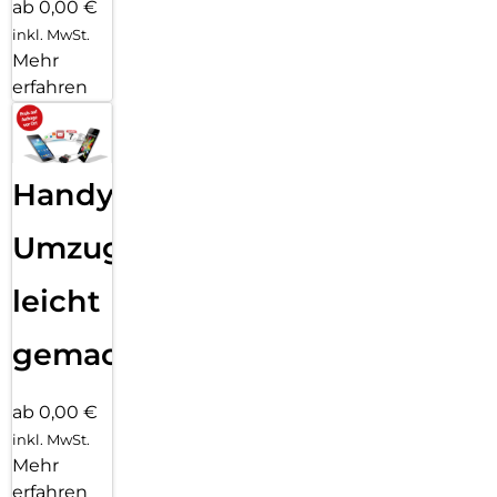
ab 0,00 €
Mit dem DEQSTER Pencil 2 hast du einen mächtigen
inkl. MwSt.
Verbündeten für Lernen und Arbeiten. Er unterstützt alle
Mehr
Apps, die mit dem Apple Pencil kompatibel sind, und bietet
dir somit ein vielseitiges Werkzeug, das die Grenzen deiner
erfahren
Kreativität und Produktivität sprengt. Entdecke, wie viel
einfacher Lernen und Arbeiten mit dem richtigen Tool sein
kann.
Handy
Kompatibilität:
Der Pencil ist kompatibel mit allen iPad Generationen ab
Umzug
2018. Durch seine Präzision bietet er genau die
Unterstützung, die du zum Bearbeiten benötigst.
leicht
gemacht!
ab 0,00 €
inkl. MwSt.
Mehr
erfahren