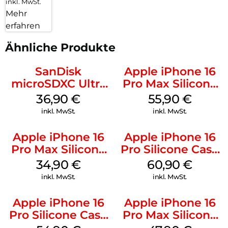
inkl. MwSt.
Mehr
erfahren
Ähnliche Produkte
SanDisk
Apple iPhone 16
microSDXC Ultra
Pro Max Silicone
128 GB + Adapter
Case MagSafe
36,90
€
55,90
€
Mobile
Stone Gray
inkl. MwSt.
inkl. MwSt.
Apple iPhone 16
Apple iPhone 16
Pro Max Silicone
Pro Silicone Case
Case MagSafe
MagSafe Stone
34,90
€
60,90
€
Denim
Gray
inkl. MwSt.
inkl. MwSt.
Apple iPhone 16
Apple iPhone 16
Pro Silicone Case
Pro Max Silicone
MagSafe Black
Case MagSafe