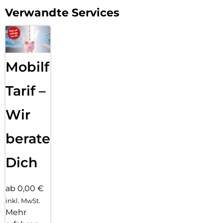
Vergiss komplizierte Verbindungsprozesse. Mit der Plug-and-
Verwandte Services
Play-Funktion des DEQSTER Pencil 2 kannst du sofort
loslegen, ohne dich mit Bluetooth-Pairing herumschlagen
zu müssen.
Lange Akkulaufzeit
Mobilfunk
Energie für deinen kreativen Tag.
Mit einer Akkulaufzeit von bis zu 10,5 Stunden hält der
Tarif –
DEQSTER Pencil 2 so lange durch wie du. Zeichne, schreibe
und kreiere den ganzen Tag, ohne dir Sorgen um die Batterie
Wir
machen zu müssen.
Intuitiver Akkustatus
beraten
Behalte den Überblick.
Dich
Mit dem intuitiven Ampelsystem des DEQSTER Pencil 2
weißt du immer, wie es um deinen Akku steht. Keine
Überraschungen mehr – nur nahtloses Arbeiten und
ab 0,00 €
Schaffen.
inkl. MwSt.
Mehr
Grün, Gelb, Rot.