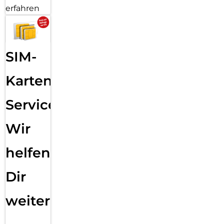
erfahren
Spart Energie, wenn du sie nicht brauchst.
Mit dem automatischen Energiesparmodus nach 5 Minuten
Inaktivität verlängert der DEQSTER Pencil 2 seine
Akkulaufzeit und spart Energie.
SIM-
Schnell und Leistungsstark
Karten
Energie, wann immer du sie brauchst.
Mit der Schnellladefunktion kannst du nach nur 2 Minuten
Service:
Laden 60 Minuten lang arbeiten oder zeichnen.
Wir
Immer griffbereit
Bleibt dort, wo du ihn brauchst.
helfen
Dank der Möglichkeit zur magnetischen Befestigung an
kompatiblen iPads ist der DEQSTER Pencil 2 immer dort, wo
Dir
du ihn brauchst.
weiter
Unterstützung für alle deine Lieblings-Apps
Unbegrenzte Möglichkeiten für Lernen und Arbeiten.