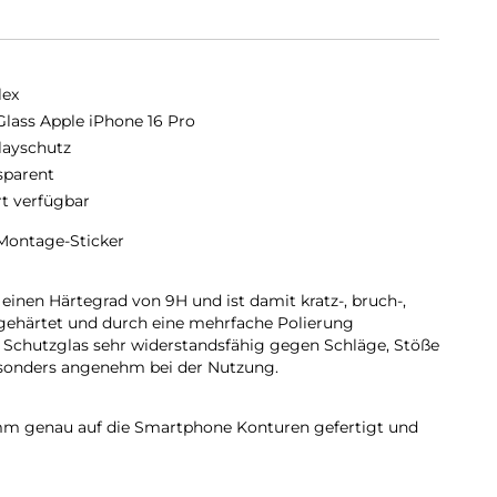
lex
Glass Apple iPhone 16 Pro
layschutz
sparent
rt verfügbar
Montage-Sticker
einen Härtegrad von 9H und ist damit kratz-, bruch-,
 gehärtet und durch eine mehrfache Polierung
 Schutzglas sehr widerstandsfähig gegen Schläge, Stöße
esonders angenehm bei der Nutzung.
 mm genau auf die Smartphone Konturen gefertigt und
martphone. Außerdem ist die Schutzfolie ultradünn. Somit
en Schutzhüllen & Cases mit der Panzerglasfolie
erten Schutz aus PRO Glass und Ihrer Lieblingshülle