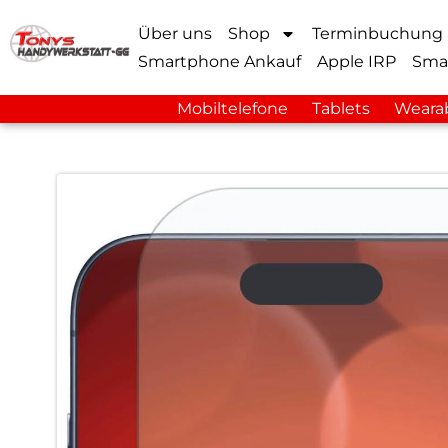
Über uns
Shop
Terminbuchung
Smartphone Ankauf
Apple IRP
Sma
Mobiltelefone
Tablets
Weara