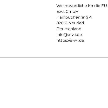
zuverlässig hält, ist das Sili
Verantwortliche für die EU
Hersteller angepasst. Auch die 
E.V.I. GmbH
Displayschutzfolie können Si
Hainbuchenring 4
und Farbtreue genießen.
82061 Neuried
Einfaches, blasenfreies Aufbri
Deutschland
Mit dem EASY-ON Montage-Stic
info@e-v-i.de
sich die Montage des Tempered 
schiefes Aufliegen des Screen
https://e-v-i.de
für Lautsprecher oder Mikrofo