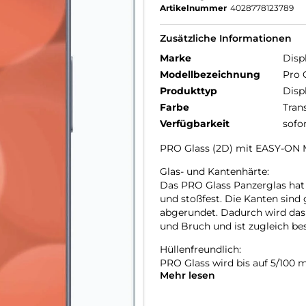
Artikelnummer
4028778123789
Zusätzliche Informationen
Marke
Disp
Modellbezeichnung
Pro 
Produkttyp
Disp
Farbe
Tran
Verfügbarkeit
sofo
PRO Glass (2D) mit EASY-ON 
Glas- und Kantenhärte:
Das PRO Glass Panzerglas hat 
und stoßfest. Die Kanten sind
abgerundet. Dadurch wird das
und Bruch und ist zugleich b
Hüllenfreundlich:
PRO Glass wird bis auf 5/100
Mehr lesen
passt somit perfekt auf Ihr S
lassen sich alle handelsüblich
benutzen. Durch einen kombini