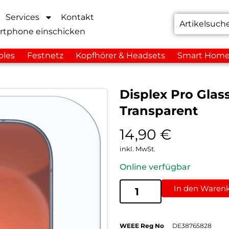
Services
Kontakt
rtphone einschicken
bles
Festnetz
Kopfhörer & Headsets
Smart Hom
Displex Pro Glas
Transparent
14,90
€
inkl. MwSt.
Online verfügbar
In den Waren
WEEE Reg No
DE38765828