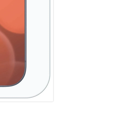
wird Ihr Smartphone rundum o
Anti Fingerprint:
Die oberste Schicht unserer 
Coating. Die hydro- und oleop
schmutzabweisend, sehr langa
Scrollen. Durch diese Technolo
bleibt auch länger sauber und
Glass Screen Protector unters
Fingerprint-Sensoren aller Sm
Splitterschutz:
Der im PRO Glass integrierte 
absolute Sicherheit, auch bei
der zweiten Schicht im Schutzg
absolut sichere Verwendung. 
Schutzglas einen Schlag, Fall
das PRO Glass Schutzglas durc
in einem Stück vom Display 
Hochleistungs-Silikon:
Nach der Montage des Schutzgl
Haft-Eigenschaften und eine kl