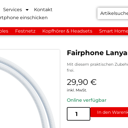
Services
Kontakt
rtphone einschicken
bles
Festnetz
Kopfhörer & Headsets
Smart Hom
Fairphone Lanya
Mit diesem praktischen Zubehö
frei.
29,90
€
inkl. MwSt.
Online verfügbar
In den Waren