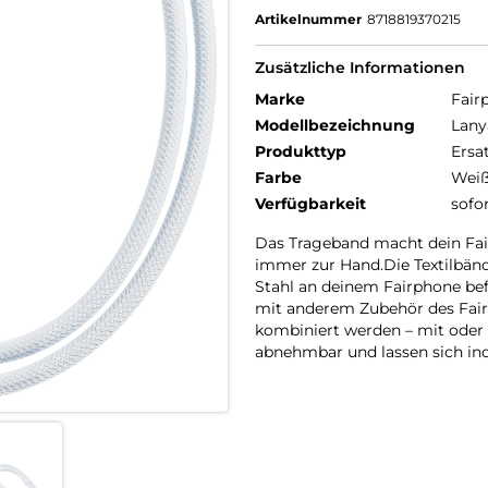
Artikelnummer
8718819370215
Zusätzliche Informationen
Marke
Fair
Modellbezeichnung
Lany
Produkttyp
Ersa
Farbe
Wei
Verfügbarkeit
sofo
Das Trageband macht dein Fair
immer zur Hand.Die Textilbänd
Stahl an deinem Fairphone b
mit anderem Zubehör des Fair
kombiniert werden – mit oder 
abnehmbar und lassen sich ind