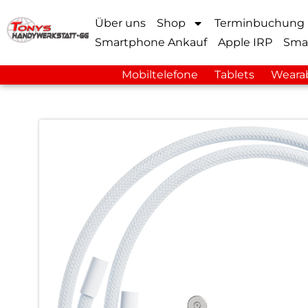
Über uns
Shop
Terminbuchung
Smartphone Ankauf
Apple IRP
Sma
Mobiltelefone
Tablets
Weara