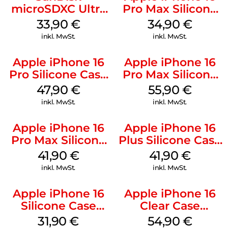
microSDXC Ultra
Pro Max Silicone
128 GB + Adapter
Case MagSafe
33,90
€
34,90
€
Mobile
Denim
inkl. MwSt.
inkl. MwSt.
Apple iPhone 16
Apple iPhone 16
Pro Silicone Case
Pro Max Silicone
MagSafe Denim
Case MagSafe
47,90
€
55,90
€
Stone Gray
inkl. MwSt.
inkl. MwSt.
Apple iPhone 16
Apple iPhone 16
Pro Max Silicone
Plus Silicone Case
Case MagSafe
MagSafe Stone
41,90
€
41,90
€
Ultramarine
Gray
inkl. MwSt.
inkl. MwSt.
Apple iPhone 16
Apple iPhone 16
Silicone Case
Clear Case
MagSafe Fuchsia
MagSafe
31,90
€
54,90
€