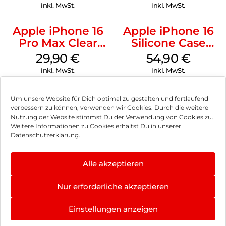
Transparent
inkl. MwSt.
inkl. MwSt.
Apple iPhone 16
Apple iPhone 16
Pro Max Clear
Silicone Case
Case MagSafe
MagSafe Lake
29,90
€
54,90
€
Transparent
Green
inkl. MwSt.
inkl. MwSt.
Um unsere Website für Dich optimal zu gestalten und fortlaufend
verbessern zu können, verwenden wir Cookies. Durch die weitere
Nutzung der Website stimmst Du der Verwendung von Cookies zu.
Impressum
Weitere Informationen zu Cookies erhältst Du in unserer
Datenschutzerklärung.
AGB
Datenschutz
Alle akzeptieren
Vertrag widerrufen
Nur erforderliche akzeptieren
Hinweis zur Batterieentsorgung
Einstellungen anzeigen
Newsletter