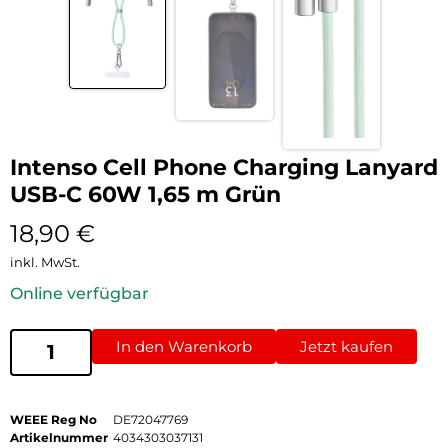
Intenso Cell Phone Charging Lanyard
USB-C 60W 1,65 m Grün
18,90
€
inkl. MwSt.
Online verfügbar
In den Warenkorb
Jetzt kaufen
WEEE Reg No
DE72047769
Artikelnummer
4034303037131