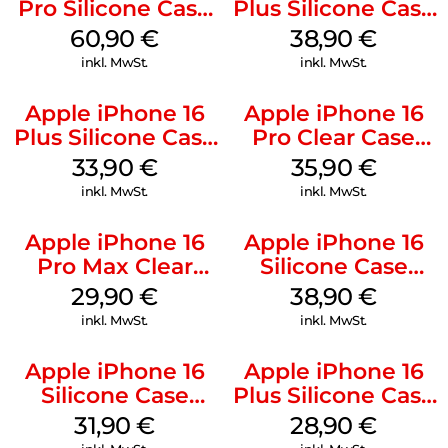
Pro Silicone Case
Plus Silicone Case
MagSafe Stone
MagSafe Denim
60,90
€
38,90
€
Gray
inkl. MwSt.
inkl. MwSt.
Apple iPhone 16
Apple iPhone 16
Plus Silicone Case
Pro Clear Case
MagSafe Lake
MagSafe
33,90
€
35,90
€
Green
Transparent
inkl. MwSt.
inkl. MwSt.
Apple iPhone 16
Apple iPhone 16
Pro Max Clear
Silicone Case
Case MagSafe
MagSafe
29,90
€
38,90
€
Transparent
Ultramarine
inkl. MwSt.
inkl. MwSt.
Apple iPhone 16
Apple iPhone 16
Silicone Case
Plus Silicone Case
MagSafe Fuchsia
MagSafe Black
31,90
€
28,90
€