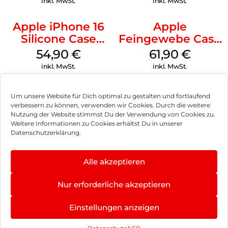
inkl. MwSt.
inkl. MwSt.
Apple iPhone 16
Apple
Silicone Case
Feingewebe Case
MagSafe Black
iPhone 15 Pro
54,90
€
61,90
€
MagSafe Schwarz
inkl. MwSt.
inkl. MwSt.
Um unsere Website für Dich optimal zu gestalten und fortlaufend
verbessern zu können, verwenden wir Cookies. Durch die weitere
Nutzung der Website stimmst Du der Verwendung von Cookies zu.
Impressum
Weitere Informationen zu Cookies erhältst Du in unserer
Datenschutzerklärung.
AGB
Datenschutz
Alle akzeptieren
Vertrag widerrufen
Nur erforderliche akzeptieren
Hinweis zur Batterieentsorgung
Einstellungen anzeigen
Newsletter