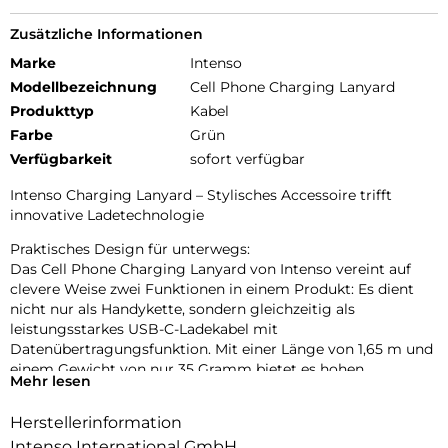
Zusätzliche Informationen
Marke
Intenso
Modellbezeichnung
Cell Phone Charging Lanyard
Produkttyp
Kabel
Farbe
Grün
Verfügbarkeit
sofort verfügbar
Intenso Charging Lanyard – Stylisches Accessoire trifft
innovative Ladetechnologie
Praktisches Design für unterwegs:
Das Cell Phone Charging Lanyard von Intenso vereint auf
clevere Weise zwei Funktionen in einem Produkt: Es dient
nicht nur als Handykette, sondern gleichzeitig als
leistungsstarkes USB-C-Ladekabel mit
Datenübertragungsfunktion. Mit einer Länge von 1,65 m und
einem Gewicht von nur 35 Gramm bietet es hohen
Mehr lesen
Tragekomfort und optimale Bewegungsfreiheit – ob beim
Stadtbummel, auf Reisen oder im Büroalltag. Dank der
Herstellerinformation
verstellbaren Länge lässt sich das Lanyard individuell
Intenso International GmbH