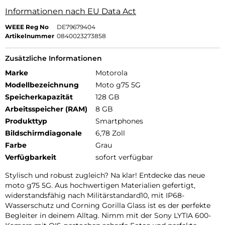
Informationen nach EU Data Act
WEEE Reg No
DE79679404
Artikelnummer
0840023273858
Zusätzliche Informationen
Marke
Motorola
Modellbezeichnung
Moto g75 5G
Speicherkapazität
128 GB
Arbeitsspeicher (RAM)
8 GB
Produkttyp
Smartphones
Bildschirmdiagonale
6,78 Zoll
Farbe
Grau
Verfügbarkeit
sofort verfügbar
Stylisch und robust zugleich? Na klar! Entdecke das neue
moto g75 5G. Aus hochwertigen Materialien gefertigt,
widerstandsfähig nach Militärstandard10, mit IP68-
Wasserschutz und Corning Gorilla Glass ist es der perfekte
Begleiter in deinem Alltag. Nimm mit der Sony LYTIA 600-