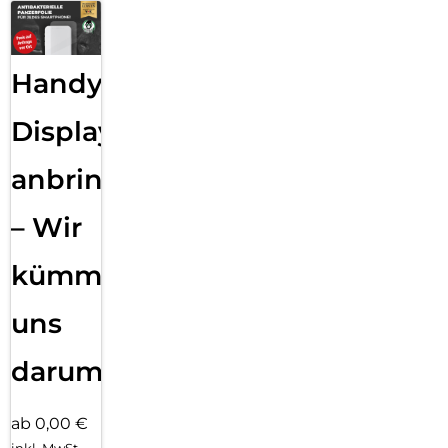
Handy
Displayfolie
anbringen
– Wir
kümmern
uns
darum!
ab 0,00 €