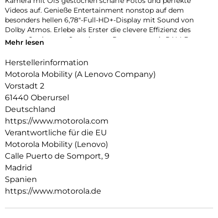
Kamera mit OIS gestochen scharfe Fotos und perfekte
Videos auf. Genieße Entertainment nonstop auf dem
besonders hellen 6,78″-Full-HD+-Display mit Sound von
Dolby Atmos. Erlebe als Erster die clevere Effizienz des
neuen Qualcomm Snapdragon-Prozessors mit RAM-Boost.
Mehr lesen
Und bleibe dank dem 5000-mAh-Akku, 30W-TurboPower-
Aufladen und kabellosem 15W-Aufladen länger aktiv. All das
Herstellerinformation
mit 256 GB integriertem Speicher für genug Platz für deine
Motorola Mobility (A Lenovo Company)
Fotos, Songs, Filme und mehr. Design, das begeistert. Für
Vorstadt 2
die Ewigkeit gemacht. Das neue moto g75 5G.
61440 Oberursel
Deutschland
https://www.motorola.com
Verantwortliche für die EU
Motorola Mobility (Lenovo)
Calle Puerto de Somport, 9
Madrid
Spanien
https://www.motorola.de