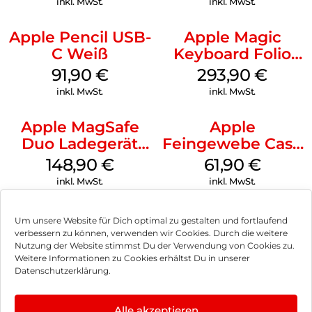
inkl. MwSt.
inkl. MwSt.
Apple Pencil USB-
Apple Magic
C Weiß
Keyboard Folio
iPad 10.9″ (10.Gen.)
91,90
€
293,90
€
Weiß
inkl. MwSt.
inkl. MwSt.
Apple MagSafe
Apple
Duo Ladegerät
Feingewebe Case
Weiß
iPhone 15 Pro
148,90
€
61,90
€
MagSafe Schwarz
inkl. MwSt.
inkl. MwSt.
Um unsere Website für Dich optimal zu gestalten und fortlaufend
verbessern zu können, verwenden wir Cookies. Durch die weitere
Nutzung der Website stimmst Du der Verwendung von Cookies zu.
Impressum
Weitere Informationen zu Cookies erhältst Du in unserer
Datenschutzerklärung.
AGB
Datenschutz
Alle akzeptieren