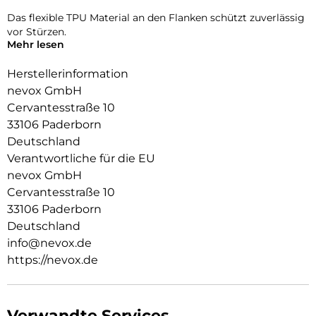
Das flexible TPU Material an den Flanken schützt zuverlässig
vor Stürzen.
Mehr lesen
Das Display ist durch die seitlichen Flanken geschützt.
Herstellerinformation
Durch die spezielle Beschichtung behält ihr Smartphone die
nevox GmbH
Griffigkeit und wirkt edel.
Cervantesstraße 10
Die Anschlüsse, Knöpfe und Kamera bleiben voll zugänglich.
33106 Paderborn
Deutschland
Hochwertiges Schmutzabweisendes Material und
Schockproof durch eingearbeitete Luftpolster in den Ecken.
Verantwortliche für die EU
nevox GmbH
Cervantesstraße 10
33106 Paderborn
Deutschland
info@nevox.de
https://nevox.de
Verwandte Services