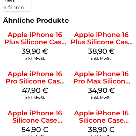
Mehr
erfahren
Ähnliche Produkte
Apple iPhone 16
Apple iPhone 16
Plus Silicone Case
Plus Silicone Case
MagSafe Plum
MagSafe Denim
39,90
€
38,90
€
inkl. MwSt.
inkl. MwSt.
Apple iPhone 16
Apple iPhone 16
Pro Silicone Case
Pro Max Silicone
MagSafe Denim
Case MagSafe
47,90
€
34,90
€
Denim
inkl. MwSt.
inkl. MwSt.
Apple iPhone 16
Apple iPhone 16
Silicone Case
Silicone Case
MagSafe Black
MagSafe
54,90
€
38,90
€
Ultramarine