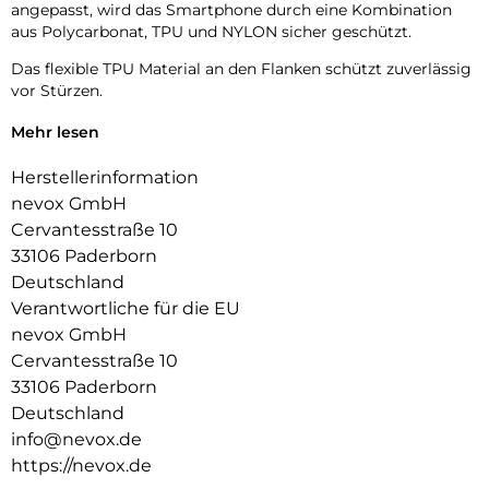
angepasst, wird das Smartphone durch eine Kombination
aus Polycarbonat, TPU und NYLON sicher geschützt.
Das flexible TPU Material an den Flanken schützt zuverlässig
vor Stürzen.
Das Display ist durch die seitlichen Flanken geschützt.
Mehr lesen
Durch die verwendeten Materialien ist ihr Gerät bestens
Herstellerinformation
geschützt.
nevox GmbH
Die Anschlüsse, Knöpfe und Kamera bleiben voll zugänglich.
Cervantesstraße 10
33106 Paderborn
Hochwertiges Schmutzabweisendes Material und langlebige
Deutschland
Zusammensetzung der Materialien.
Verantwortliche für die EU
nevox GmbH
Cervantesstraße 10
33106 Paderborn
Deutschland
info@nevox.de
https://nevox.de