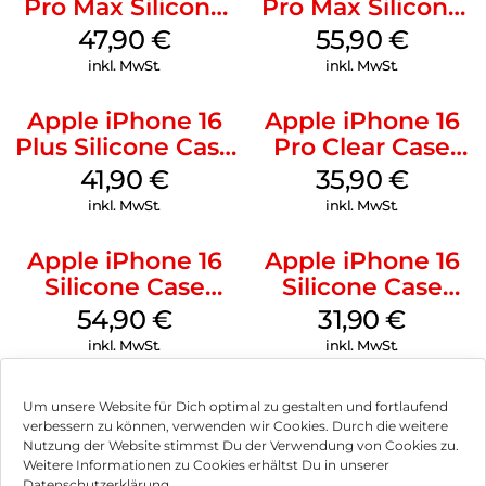
Pro Max Silicone
Pro Max Silicone
Case MagSafe
Case MagSafe
47,90
€
55,90
€
Black
Stone Gray
inkl. MwSt.
inkl. MwSt.
Apple iPhone 16
Apple iPhone 16
Plus Silicone Case
Pro Clear Case
MagSafe Stone
MagSafe
41,90
€
35,90
€
Gray
Transparent
inkl. MwSt.
inkl. MwSt.
Apple iPhone 16
Apple iPhone 16
Silicone Case
Silicone Case
MagSafe Lake
MagSafe Fuchsia
54,90
€
31,90
€
Green
inkl. MwSt.
inkl. MwSt.
Um unsere Website für Dich optimal zu gestalten und fortlaufend
verbessern zu können, verwenden wir Cookies. Durch die weitere
Nutzung der Website stimmst Du der Verwendung von Cookies zu.
Impressum
Weitere Informationen zu Cookies erhältst Du in unserer
Datenschutzerklärung.