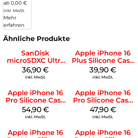
ab 0,00 €
inkl. MwSt.
Mehr
erfahren
Ähnliche Produkte
SanDisk
Apple iPhone 16
microSDXC Ultra
Plus Silicone Case
128 GB + Adapter
MagSafe Plum
36,90
€
39,90
€
Mobile
inkl. MwSt.
inkl. MwSt.
Apple iPhone 16
Apple iPhone 16
Pro Silicone Case
Pro Silicone Case
MagSafe Black
MagSafe Denim
54,90
€
47,90
€
inkl. MwSt.
inkl. MwSt.
Apple iPhone 16
Apple iPhone 16