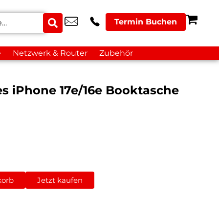
Termin Buchen
e
Netzwerk & Router
Zubehör
es iPhone 17e/16e Booktasche
korb
Jetzt kaufen