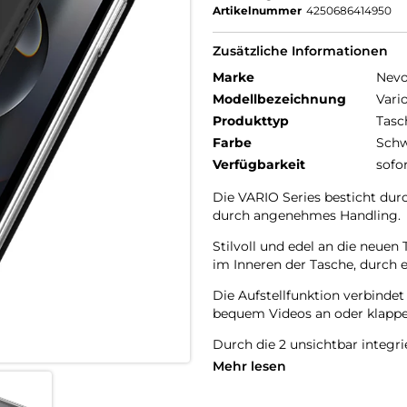
Artikelnummer
4250686414950
Zusätzliche Informationen
Marke
Nev
Modellbezeichnung
Vari
Produkttyp
Tasc
Farbe
Schw
Verfügbarkeit
sofo
Die VARIO Series besticht dur
durch angenehmes Handling.
Stilvoll und edel an die neu
im Inneren der Tasche, durch e
Die Aufstellfunktion verbinde
bequem Videos an oder klappen
Durch die 2 unsichtbar integr
Schutzhülle öffnet sich nicht 
Mehr lesen
Beim Umklappen der Frontklap