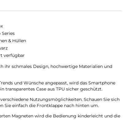
ox
o Series
hen & Hüllen
arz
rt verfügbar
ch ihr schmales Design, hochwertige Materialien und
en Trends und Wünsche angepasst, wird das Smartphone
in transparentes Case aus TPU sicher geschützt.
t verschiedene Nutzungsmöglichkeiten. Schauen Sie sich
 Sie einfach die Frontklappe nach hinten um.
ierten Magneten wird die Bedienung kinderleicht und die
ungewollt.
pe wird diese ebenfalls durch die Magneten auf der