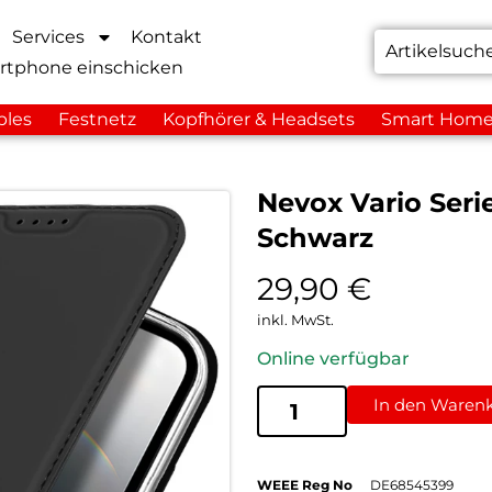
Services
Kontakt
rtphone einschicken
bles
Festnetz
Kopfhörer & Headsets
Smart Hom
Nevox Vario Seri
Schwarz
29,90
€
inkl. MwSt.
Online verfügbar
In den Waren
WEEE Reg No
DE68545399