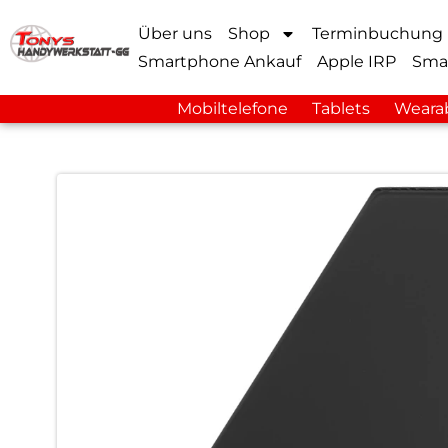
Über uns
Shop
Terminbuchung
Smartphone Ankauf
Apple IRP
Sma
Mobiltelefone
Tablets
Weara