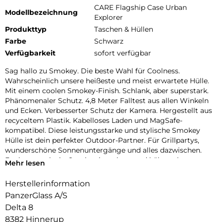
CARE Flagship Case Urban
Modellbezeichnung
Explorer
Produkttyp
Taschen & Hüllen
Farbe
Schwarz
Verfügbarkeit
sofort verfügbar
Sag hallo zu Smokey. Die beste Wahl für Coolness.
Wahrscheinlich unsere heißeste und meist erwartete Hülle.
Mit einem coolen Smokey-Finish. Schlank, aber superstark.
Phänomenaler Schutz. 4,8 Meter Falltest aus allen Winkeln
und Ecken. Verbesserter Schutz der Kamera. Hergestellt aus
recyceltem Plastik. Kabelloses Laden und MagSafe-
kompatibel. Diese leistungsstarke und stylische Smokey
Hülle ist dein perfekter Outdoor-Partner. Für Grillpartys,
wunderschöne Sonnenuntergänge und alles dazwischen.
Egal wo, egal wie, Smokey ist robust und hält auch extremen
Mehr lesen
Stürzen stand, damit du immer die Ruhe bewahrst. DARE TO
CARE CARE ist eine verspielte und schützende internationale
Herstellerinformation
Tech- und Lifestyle-Marke, die aus den hochwertigsten
PanzerGlass A/S
Materialien hergestellt und von Mode-, Kunst- und
Delta 8
Musiktrends beeinflusst wird. Wir kümmern uns um
8382 Hinnerup
Menschen und die Welt, in der wir leben. Wir legen Wert auf