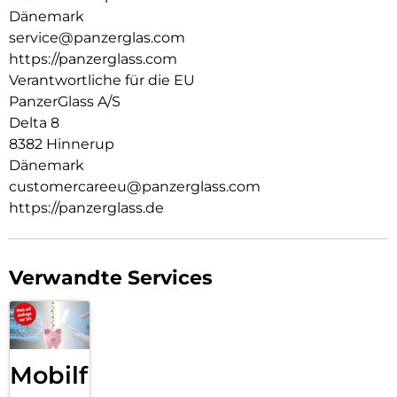
Nachhaltigkeit und Selbstdarstellung. Wir kümmern uns um
Dänemark
Technik und die Lebensdauer von Technik. Verwandle dein
service@panzerglas.com
Handy in ein stilvoll geschütztes Accessoire. Zeig der Welt,
https://panzerglass.com
dass du dich um sie sorgst.
Verantwortliche für die EU
PanzerGlass A/S
Delta 8
8382 Hinnerup
Dänemark
customercareeu@panzerglass.com
https://panzerglass.de
Verwandte Services
Mobilfunk