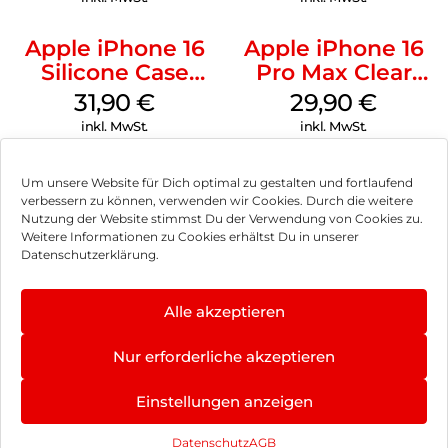
Apple iPhone 16
Apple iPhone 16
Silicone Case
Pro Max Clear
MagSafe Fuchsia
Case MagSafe
31,90
€
29,90
€
Transparent
inkl. MwSt.
inkl. MwSt.
Um unsere Website für Dich optimal zu gestalten und fortlaufend
verbessern zu können, verwenden wir Cookies. Durch die weitere
Nutzung der Website stimmst Du der Verwendung von Cookies zu.
Impressum
Weitere Informationen zu Cookies erhältst Du in unserer
Datenschutzerklärung.
AGB
Datenschutz
Alle akzeptieren
Vertrag widerrufen
Nur erforderliche akzeptieren
Hinweis zur Batterieentsorgung
Einstellungen anzeigen
Newsletter
Datenschutz
AGB