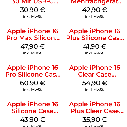
30 Mit USB-C
Mehrfachgerät
Kabel Weiß
Luna Grey
30,90
€
42,90
€
inkl. MwSt.
inkl. MwSt.
Apple iPhone 16
Apple iPhone 16
Pro Max Silicone
Plus Silicone Case
Case MagSafe
MagSafe Stone
47,90
€
41,90
€
Black
Gray
inkl. MwSt.
inkl. MwSt.
Apple iPhone 16
Apple iPhone 16
Pro Silicone Case
Clear Case
MagSafe Stone
MagSafe
60,90
€
54,90
€
Gray
Transparent
inkl. MwSt.
inkl. MwSt.
Apple iPhone 16
Apple iPhone 16
Silicone Case
Plus Clear Case
MagSafe Plum
MagSafe
43,90
€
35,90
€
Transparent
inkl. MwSt.
inkl. MwSt.