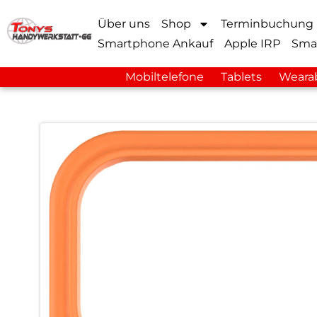
Über uns
Shop
Terminbuchung
Smartphone Ankauf
Apple IRP
Sma
Mobiltelefone
Tablets
Weara