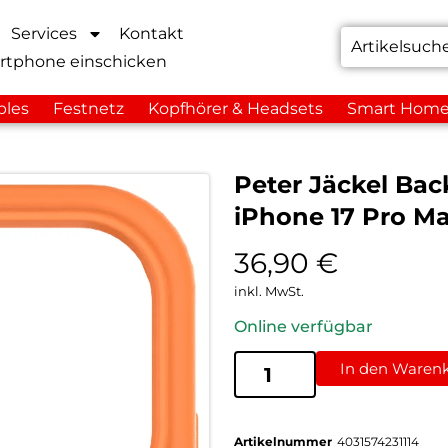
Services
Kontakt
rtphone einschicken
bles
Festnetz
Kopfhörer & Headsets
Smart Hom
Peter Jäckel Bac
iPhone 17 Pro M
36,90
€
inkl. MwSt.
Online verfügbar
In den Waren
Artikelnummer
4031574231114