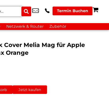
Termin Buchen
e
Netzwerk & Router
Zubehör
k Cover Melia Mag für Apple
ax Orange
korb
Jetzt kaufen