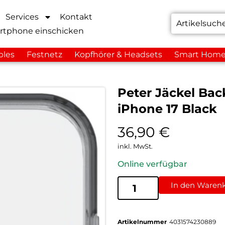
Services
Kontakt
rtphone einschicken
bles
Festnetz
Kopfhörer & Headsets
Smart Hom
Peter Jäckel Bac
iPhone 17 Black
36,90
€
inkl. MwSt.
Online verfügbar
In den Waren
Artikelnummer
4031574230889