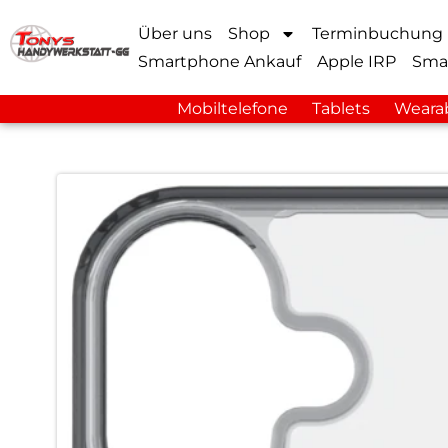
Über uns
Shop
Terminbuchung
Smartphone Ankauf
Apple IRP
Sma
Mobiltelefone
Tablets
Weara