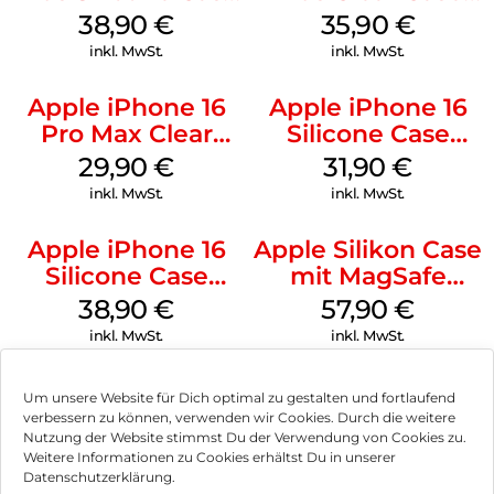
MagSafe Denim
MagSafe
38,90
€
35,90
€
Transparent
inkl. MwSt.
inkl. MwSt.
Apple iPhone 16
Apple iPhone 16
Pro Max Clear
Silicone Case
Case MagSafe
MagSafe Fuchsia
29,90
€
31,90
€
Transparent
inkl. MwSt.
inkl. MwSt.
Apple iPhone 16
Apple Silikon Case
Silicone Case
mit MagSafe
MagSafe
iPhone 14 Pro
38,90
€
57,90
€
Ultramarine
(PRODUCT)RED
inkl. MwSt.
inkl. MwSt.
Um unsere Website für Dich optimal zu gestalten und fortlaufend
verbessern zu können, verwenden wir Cookies. Durch die weitere
Nutzung der Website stimmst Du der Verwendung von Cookies zu.
Impressum
Weitere Informationen zu Cookies erhältst Du in unserer
Datenschutzerklärung.