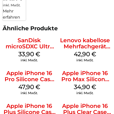
inkl. MwSt.
Mehr
erfahren
Ähnliche Produkte
SanDisk
Lenovo kabellose
microSDXC Ultra
Mehrfachgerät
128 GB + Adapter
Luna Grey
33,90
€
42,90
€
Mobile
inkl. MwSt.
inkl. MwSt.
Apple iPhone 16
Apple iPhone 16
Pro Silicone Case
Pro Max Silicone
MagSafe Denim
Case MagSafe
47,90
€
34,90
€
Denim
inkl. MwSt.
inkl. MwSt.
Apple iPhone 16
Apple iPhone 16
Plus Silicone Case
Plus Clear Case