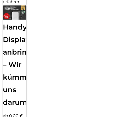
erfahren
Handy
Displayfolie
anbringen
– Wir
kümmern
uns
darum!
ab 0,00 €