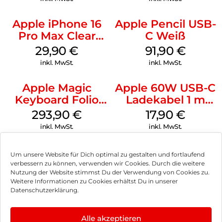
Apple iPhone 16
Apple Pencil USB-
Pro Max Clear
C Weiß
Case MagSafe
29,90
€
91,90
€
Transparent
inkl. MwSt.
inkl. MwSt.
Apple Magic
Apple 60W USB-C
Keyboard Folio
Ladekabel 1 m
iPad 10.9″ (10.Gen.)
Weiß
293,90
€
17,90
€
Weiß
inkl. MwSt.
inkl. MwSt.
Um unsere Website für Dich optimal zu gestalten und fortlaufend
verbessern zu können, verwenden wir Cookies. Durch die weitere
Nutzung der Website stimmst Du der Verwendung von Cookies zu.
Impressum
Weitere Informationen zu Cookies erhältst Du in unserer
Datenschutzerklärung.
AGB
Datenschutz
Alle akzeptieren