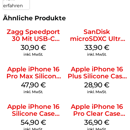
erfahren
Ähnliche Produkte
Zagg Speedport
SanDisk
30 Mit USB-C
microSDXC Ultra
Kabel Weiß
128 GB + Adapter
30,90
€
33,90
€
Mobile
inkl. MwSt.
inkl. MwSt.
Apple iPhone 16
Apple iPhone 16
Pro Max Silicone
Plus Silicone Case
Case MagSafe
MagSafe Black
47,90
€
28,90
€
Black
inkl. MwSt.
inkl. MwSt.
Apple iPhone 16
Apple iPhone 16
Silicone Case
Pro Clear Case
MagSafe Lake
MagSafe
54,90
€
36,90
€
Green
Transparent
inkl. MwSt.
inkl. MwSt.