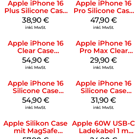
Apple iPhone 16
Apple iPhone 16
Plus Silicone Case
Pro Silicone Case
MagSafe Denim
MagSafe Denim
38,90
€
47,90
€
inkl. MwSt.
inkl. MwSt.
Apple iPhone 16
Apple iPhone 16
Clear Case
Pro Max Clear
MagSafe
Case MagSafe
54,90
€
29,90
€
Transparent
Transparent
inkl. MwSt.
inkl. MwSt.
Apple iPhone 16
Apple iPhone 16
Silicone Case
Silicone Case
MagSafe Lake
MagSafe Fuchsia
54,90
€
31,90
€
Green
inkl. MwSt.
inkl. MwSt.
Apple Silikon Case
Apple 60W USB-C
mit MagSafe
Ladekabel 1 m
iPhone 14 Pro
Weiß