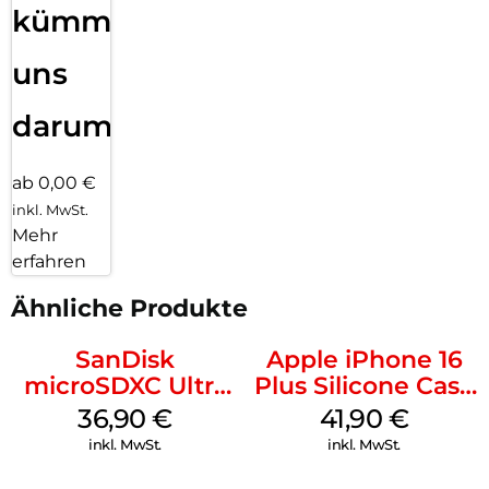
kümmern
uns
darum!
ab 0,00 €
inkl. MwSt.
Mehr
erfahren
Ähnliche Produkte
SanDisk
Apple iPhone 16
microSDXC Ultra
Plus Silicone Case
128 GB + Adapter
MagSafe Stone
36,90
€
41,90
€
Mobile
Gray
inkl. MwSt.
inkl. MwSt.