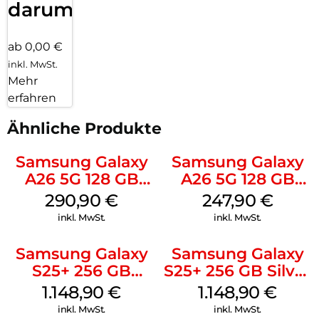
darum!
ab 0,00 €
inkl. MwSt.
Mehr
erfahren
Ähnliche Produkte
Samsung Galaxy
Samsung Galaxy
A26 5G 128 GB
A26 5G 128 GB
White
Black
290,90
€
247,90
€
inkl. MwSt.
inkl. MwSt.
Samsung Galaxy
Samsung Galaxy
S25+ 256 GB
S25+ 256 GB Silver
Icyblue
Shadow
1.148,90
€
1.148,90
€
inkl. MwSt.
inkl. MwSt.