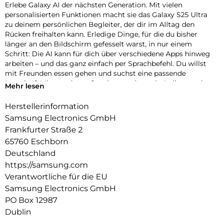
Erlebe Galaxy AI der nächsten Generation. Mit vielen
personalisierten Funktionen macht sie das Galaxy S25 Ultra
zu deinem persönlichen Begleiter, der dir im Alltag den
Rücken freihalten kann. Erledige Dinge, für die du bisher
länger an den Bildschirm gefesselt warst, in nur einem
Schritt: Die AI kann für dich über verschiedene Apps hinweg
arbeiten – und das ganz einfach per Sprachbefehl. Du willst
mit Freunden essen gehen und suchst eine passende
Location? Mit nur einem Satz kannst du nach „Italiener mit
Mehr lesen
besten Bewertungen, bei denen Hunde erlaubt sind“ suchen
und die Zusammenfassung direkt in euren Gruppenchat
Herstellerinformation
einfügen lassen. Dir ist es wichtig, up-to-date zu bleiben?
Samsung Electronics GmbH
Auch darum kann sich jetzt dein Galaxy S25 Ultra kümmern.
Frankfurter Straße 2
In Form von automatischen Now Briefs versorgt es dich mit
65760 Eschborn
Tipps und Updates rund um deine Routinen. Auf deiner
täglichen Strecke zum Büro ist heute viel Verkehr? Schon
Deutschland
erhältst du die Mitteilung, dass du 10 Minuten früher
https://samsung.com
losfahren solltest. Sogar an einen Schirm wirst du erinnert,
Verantwortliche für die EU
wenn sich schlechtes Wetter ankündigt. So wirst du nicht im
Samsung Electronics GmbH
Regen stehen gelassen – und auch im Dunkeln nicht: Dank
PO Box 12987
AI-gestützter Optimierung in Echtzeit machst du mit der
hochauflösenden Kamera auch bei Nacht eindrucksvolle und
Dublin