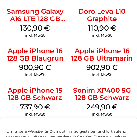
Samsung Galaxy
Doro Leva L10
A16 LTE 128 GB
Graphite
Black
130,90
€
110,90
€
inkl. MwSt.
inkl. MwSt.
Apple iPhone 16
Apple iPhone 16
128 GB Blaugrün
128 GB Ultramarin
900,90
€
902,90
€
inkl. MwSt.
inkl. MwSt.
Apple iPhone 15
Sonim XP400 5G
128 GB Schwarz
128 GB Schwarz
737,90
€
249,90
€
inkl. MwSt.
inkl. MwSt.
Um unsere Website für Dich optimal zu gestalten und fortlaufend
verbessern zu können, verwenden wir Cookies. Durch die weitere