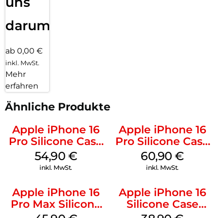
uns
darum!
ab 0,00 €
inkl. MwSt.
Mehr
erfahren
Ähnliche Produkte
Apple iPhone 16
Apple iPhone 16
Pro Silicone Case
Pro Silicone Case
MagSafe Black
MagSafe Stone
54,90
€
60,90
€
Gray
inkl. MwSt.
inkl. MwSt.
Apple iPhone 16
Apple iPhone 16
Pro Max Silicone
Silicone Case
Case MagSafe
MagSafe