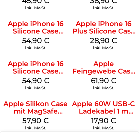
45,90
€
38,90
€
Ultramarine
Ultramarine
inkl. MwSt.
inkl. MwSt.
Apple iPhone 16
Apple iPhone 16
Silicone Case
Plus Silicone Case
MagSafe Lake
MagSafe Black
54,90
€
28,90
€
Green
inkl. MwSt.
inkl. MwSt.
Apple iPhone 16
Apple
Silicone Case
Feingewebe Case
MagSafe Black
iPhone 15 Pro
54,90
€
61,90
€
MagSafe Schwarz
inkl. MwSt.
inkl. MwSt.
Apple Silikon Case
Apple 60W USB-C
mit MagSafe
Ladekabel 1 m
iPhone 14 Pro
Weiß
57,90
€
17,90
€
(PRODUCT)RED
inkl. MwSt.
inkl. MwSt.