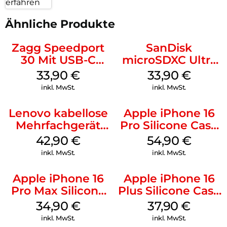
erfahren
Ähnliche Produkte
Zagg Speedport
SanDisk
30 Mit USB-C
microSDXC Ultra
Kabel Weiß
128 GB + Adapter
33,90
€
33,90
€
Mobile
inkl. MwSt.
inkl. MwSt.
Lenovo kabellose
Apple iPhone 16
Mehrfachgerät
Pro Silicone Case
Luna Grey
MagSafe Black
42,90
€
54,90
€
inkl. MwSt.
inkl. MwSt.
Apple iPhone 16
Apple iPhone 16
Pro Max Silicone
Plus Silicone Case
Case MagSafe
MagSafe Lake
34,90
€
37,90
€
Denim
Green
inkl. MwSt.
inkl. MwSt.