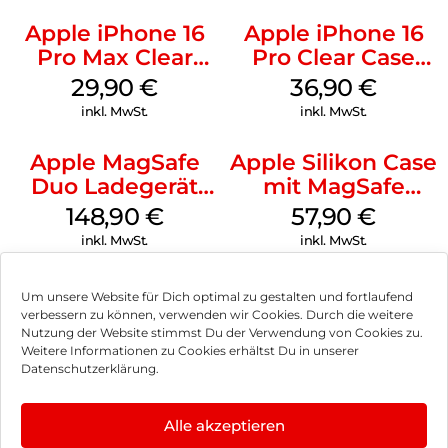
Apple iPhone 16
Apple iPhone 16
Pro Max Clear
Pro Clear Case
Case MagSafe
MagSafe
29,90
€
36,90
€
Transparent
Transparent
inkl. MwSt.
inkl. MwSt.
Apple MagSafe
Apple Silikon Case
Duo Ladegerät
mit MagSafe
Weiß
iPhone 14 Pro
148,90
€
57,90
€
(PRODUCT)RED
inkl. MwSt.
inkl. MwSt.
Um unsere Website für Dich optimal zu gestalten und fortlaufend
verbessern zu können, verwenden wir Cookies. Durch die weitere
Nutzung der Website stimmst Du der Verwendung von Cookies zu.
Impressum
Weitere Informationen zu Cookies erhältst Du in unserer
Datenschutzerklärung.
AGB
Datenschutz
Alle akzeptieren