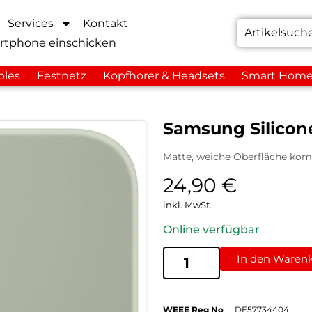
Services
Kontakt
rtphone einschicken
bles
Festnetz
Kopfhörer & Headsets
Smart Hom
Samsung Silicon
Matte, weiche Oberfläche komb
24,90
€
inkl. MwSt.
Online verfügbar
In den Waren
WEEE Reg No
DE57734404