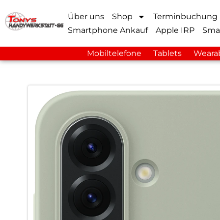
Über uns
Shop
Terminbuchung
Smartphone Ankauf
Apple IRP
Sma
Mobiltelefone
Tablets
Weara