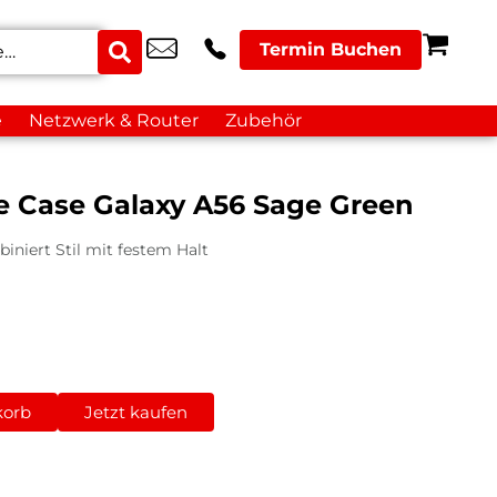
Termin Buchen
e
Netzwerk & Router
Zubehör
e Case Galaxy A56 Sage Green
iniert Stil mit festem Halt
korb
Jetzt kaufen