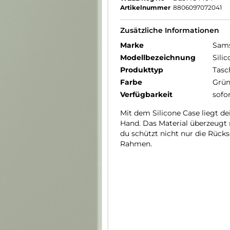
Artikelnummer
8806097072041
Zusätzliche Informationen
Marke
Sam
Modellbezeichnung
Sili
Produkttyp
Tasc
Farbe
Grü
Verfügbarkeit
sofo
Mit dem Silicone Case liegt d
Hand. Das Material überzeugt m
du schützt nicht nur die Rück
Rahmen.