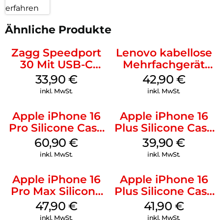
erfahren
Ähnliche Produkte
Zagg Speedport
Lenovo kabellose
30 Mit USB-C
Mehrfachgerät
Kabel Weiß
Luna Grey
33,90
€
42,90
€
inkl. MwSt.
inkl. MwSt.
Apple iPhone 16
Apple iPhone 16
Pro Silicone Case
Plus Silicone Case
MagSafe Stone
MagSafe Plum
60,90
€
39,90
€
Gray
inkl. MwSt.
inkl. MwSt.
Apple iPhone 16
Apple iPhone 16
Pro Max Silicone
Plus Silicone Case
Case MagSafe
MagSafe Stone
47,90
€
41,90
€
Black
Gray
inkl. MwSt.
inkl. MwSt.