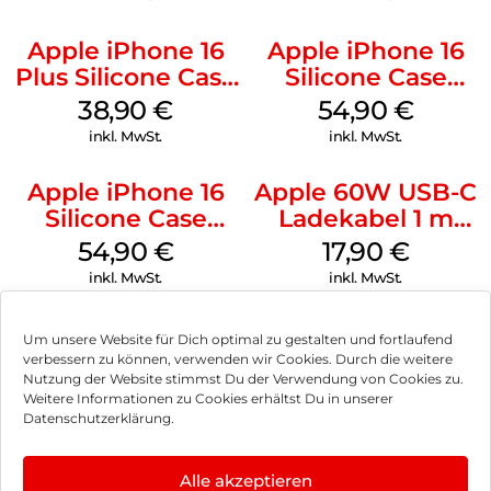
Apple iPhone 16
Apple iPhone 16
Plus Silicone Case
Silicone Case
MagSafe Denim
MagSafe Black
38,90
€
54,90
€
inkl. MwSt.
inkl. MwSt.
Apple iPhone 16
Apple 60W USB-C
Silicone Case
Ladekabel 1 m
MagSafe Lake
Weiß
54,90
€
17,90
€
Green
inkl. MwSt.
inkl. MwSt.
Um unsere Website für Dich optimal zu gestalten und fortlaufend
verbessern zu können, verwenden wir Cookies. Durch die weitere
Nutzung der Website stimmst Du der Verwendung von Cookies zu.
Impressum
Weitere Informationen zu Cookies erhältst Du in unserer
Datenschutzerklärung.
AGB
Datenschutz
Alle akzeptieren