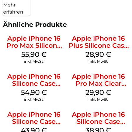
Mehr
erfahren
Ähnliche Produkte
Apple iPhone 16
Apple iPhone 16
Pro Max Silicone
Plus Silicone Case
Case MagSafe
MagSafe Black
55,90
€
28,90
€
Stone Gray
inkl. MwSt.
inkl. MwSt.
Apple iPhone 16
Apple iPhone 16
Silicone Case
Pro Max Clear
MagSafe Lake
Case MagSafe
54,90
€
29,90
€
Green
Transparent
inkl. MwSt.
inkl. MwSt.
Apple iPhone 16
Apple iPhone 16
Silicone Case
Silicone Case
MagSafe Plum
MagSafe
43,90
€
38,90
€