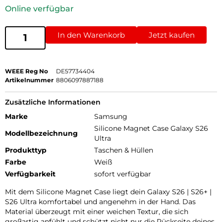
Online verfügbar
In den Warenkorb
Jetzt kaufen
WEEE Reg No
DE57734404
Artikelnummer
8806097887188
Zusätzliche Informationen
Marke
Samsung
Silicone Magnet Case Galaxy S26
Modellbezeichnung
Ultra
Produkttyp
Taschen & Hüllen
Farbe
Weiß
Verfügbarkeit
sofort verfügbar
Mit dem Silicone Magnet Case liegt dein Galaxy S26 | S26+ |
S26 Ultra komfortabel und angenehm in der Hand. Das
Material überzeugt mit einer weichen Textur, die sich
großartig anfühlt und schützt nicht nur die Rückseite deines