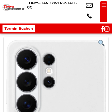
TONYS-HANDYWERKSTATT-
GG
Termin Buchen