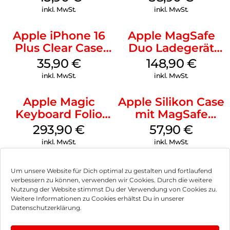
Ultramarine
inkl. MwSt.
inkl. MwSt.
Apple iPhone 16
Apple MagSafe
Plus Clear Case
Duo Ladegerät
MagSafe
Weiß
35,90
€
148,90
€
Transparent
inkl. MwSt.
inkl. MwSt.
Apple Magic
Apple Silikon Case
Keyboard Folio
mit MagSafe
iPad 10.9″ (10.Gen.)
iPhone 14 Pro
293,90
€
57,90
€
Weiß
(PRODUCT)RED
inkl. MwSt.
inkl. MwSt.
Um unsere Website für Dich optimal zu gestalten und fortlaufend
verbessern zu können, verwenden wir Cookies. Durch die weitere
Nutzung der Website stimmst Du der Verwendung von Cookies zu.
Impressum
Weitere Informationen zu Cookies erhältst Du in unserer
Datenschutzerklärung.
AGB