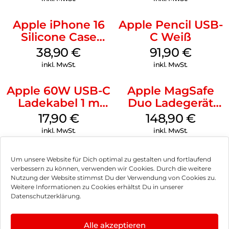
Apple iPhone 16
Apple Pencil USB-
Silicone Case
C Weiß
MagSafe
38,90
€
91,90
€
Ultramarine
inkl. MwSt.
inkl. MwSt.
Apple 60W USB-C
Apple MagSafe
Ladekabel 1 m
Duo Ladegerät
Weiß
Weiß
17,90
€
148,90
€
inkl. MwSt.
inkl. MwSt.
Um unsere Website für Dich optimal zu gestalten und fortlaufend
verbessern zu können, verwenden wir Cookies. Durch die weitere
Nutzung der Website stimmst Du der Verwendung von Cookies zu.
Impressum
Weitere Informationen zu Cookies erhältst Du in unserer
Datenschutzerklärung.
AGB
Datenschutz
Alle akzeptieren