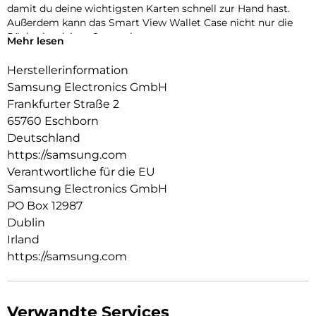
damit du deine wichtigsten Karten schnell zur Hand hast.
Außerdem kann das Smart View Wallet Case nicht nur die
Rückseite deines Smartphones,
Mehr lesen
sondern auch das Display vor Kratzern und bei Stürzen
schützen.
Herstellerinformation
Samsung Electronics GmbH
Frankfurter Straße 2
65760 Eschborn
Deutschland
https://samsung.com
Verantwortliche für die EU
Samsung Electronics GmbH
PO Box 12987
Dublin
Irland
https://samsung.com
Verwandte Services