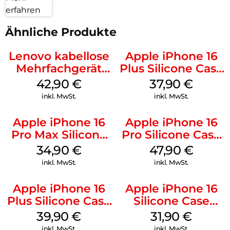
erfahren
Ähnliche Produkte
Lenovo kabellose
Apple iPhone 16
Mehrfachgerät
Plus Silicone Case
Luna Grey
MagSafe Lake
42,90
€
37,90
€
Green
inkl. MwSt.
inkl. MwSt.
Apple iPhone 16
Apple iPhone 16
Pro Max Silicone
Pro Silicone Case
Case MagSafe
MagSafe Denim
34,90
€
47,90
€
Denim
inkl. MwSt.
inkl. MwSt.
Apple iPhone 16
Apple iPhone 16
Plus Silicone Case
Silicone Case
MagSafe Plum
MagSafe Fuchsia
39,90
€
31,90
€
inkl. MwSt.
inkl. MwSt.