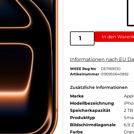
In den Waren
Informationen nach EU Da
WEEE Reg No
DE11169330
Artikelnummer
0195950640892
Zusätzliche Informationen
Marke
Appl
Modellbezeichnung
iPho
Speicherkapazität
2 TB
Produkttyp
Sma
Bildschirmdiagonale
6,9 Z
Farbe
Ora