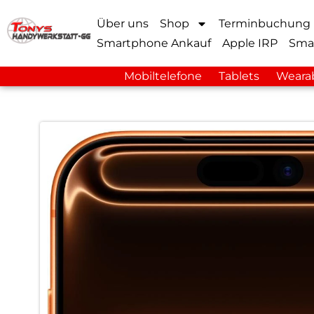
Über uns
Shop
Terminbuchung
Smartphone Ankauf
Apple IRP
Sma
Mobiltelefone
Tablets
Weara