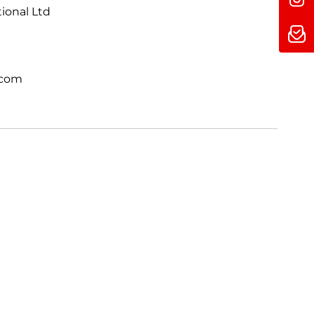
tional Ltd
 völlig neuem Level. Direkt integriert.
.com