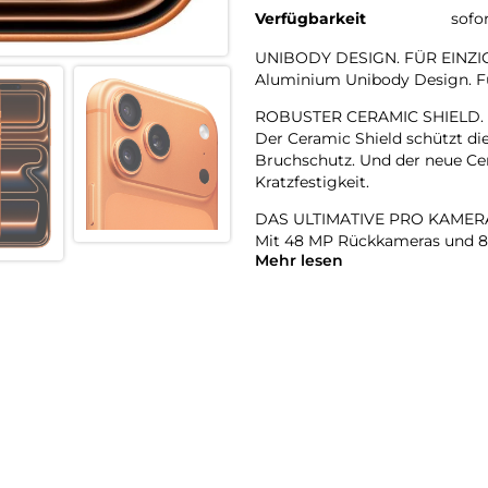
Verfügbarkeit
sofo
UNIBODY DESIGN. FÜR EINZI
Aluminium Unibody Design. Für
ROBUSTER CERAMIC SHIELD.
Der Ceramic Shield schützt di
Bruchschutz. Und der neue Cer
Kratzfestigkeit.
DAS ULTIMATIVE PRO KAMER
Mit 48 MP Rückkameras und 8x
Mehr lesen
Zoombereich, den es je bei ein
Hosentasche.
18MP CENTER STAGE FRONT
Flexible Bildausschnitte. Sma
Front- und Rückkamera und m
A19 PRO CHIP. DAMPFGEKÜHL
Der A19 Pro ist der leistungsst
Prozent höheren gleichbleibe
DIE BESTE BATTERIELAUFZEI