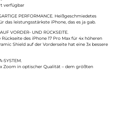
rt verfügbar
GARTIGE PERFORMANCE. Heißgeschmiedetes
 das leistungsstärkste iPhone, das es ja gab.
 AUF VORDER- UND RÜCKSEITE.
e Rückseite des iPhone 17 Pro Max für 4x höheren
amic Shield auf der Vorderseite hat eine 3x bessere
A-SYSTEM.
 Zoom in optischer Qualität – dem größten
em iPhone gab. Das ist wie 8 Pro Objektive in deiner
KAMERA.
rte Gruppenselfies, Videos mit doppelter Aufnahme von
ehr.
T. BLITZSCHNELL.
ärkste iPhone Chip, den es je gab, mit einer bis zu 40
nden Performance.
T IN EINEM IPHONE