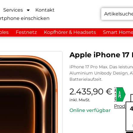
Services
Kontakt
rtphone einschicken
bles
Festnetz
Kopfhörer & Headsets
Smart Hom
Apple iPhone 17
iPhone 17 Pro Max. Das leistung
Aluminium Unibody Design, A1
Batterielaufzeit.
2.435,90
€
inkl. MwSt.
Produkt
Online verfügbar