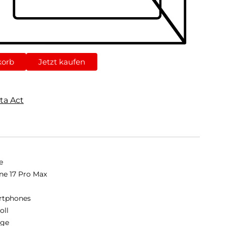
korb
Jetzt kaufen
ta Act
e
ne 17 Pro Max
rtphones
oll
nge