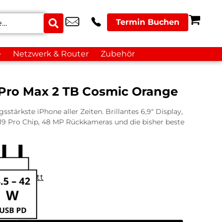
Termin Buchen
e
Netzwerk & Router
Zubehör
 Pro Max 2 TB Cosmic Orange
sstärkste iPhone aller Zeiten. Brillantes 6,9″ Display,
9 Pro Chip, 48 MP Rückkameras und die bisher beste
datenblatt